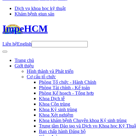
Dịch vụ khoa học kỹ thuật
Khám bệnh giun sán
ImpeHCM
Liên hệ
English
Trang chủ
Giới thiệu
Hình thành và Phát triển
Cơ cấu tổ chức
Phòng Tổ chức - Hành Chính
Phòng Tài chính - Kế toán
Phòng Kế hoạch - Tổng hợp
Khoa Dịch tễ
Khoa Côn trùng
Khoa Ký sinh trùng
Khoa Xét nghiệm
Khoa khám bệnh Chuyên khoa Ký sinh trùng
Trung tâm Đào tạo và Dịch vụ Khoa học Kỹ Thuậ
Ban chấp hành Đảng bộ