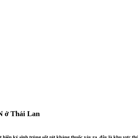
N ở Thái Lan
t hiện ký sinh trùng sốt rét kháng thuốc xảy ra, đây là khu vực t