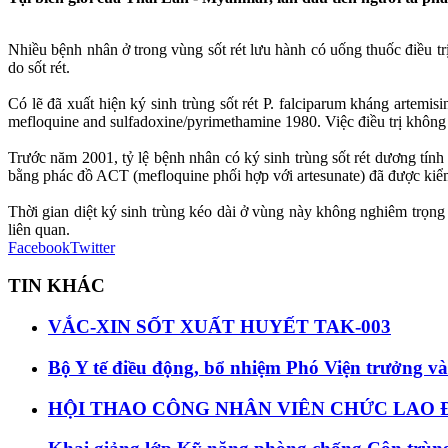
Nhiều bệnh nhân ở trong vùng sốt rét lưu hành có uống thuốc điều t
do sốt rét.
Có lẽ đã xuất hiện ký sinh trùng sốt rét P. falciparum kháng artem
mefloquine and sulfadoxine/pyrimethamine 1980. Việc điều trị không 
Trước năm 2001, tỷ lệ bệnh nhân có ký sinh trùng sốt rét dương tính
bằng phác đồ ACT (mefloquine phối hợp với artesunate) đã được kiểm
Thời gian diệt ký sinh trùng kéo dài ở vùng này không nghiêm trọng
liên quan.
Facebook
Twitter
TIN KHÁC
VẮC-XIN SỐT XUẤT HUYẾT TAK-003
Bộ Y tế điều động, bổ nhiệm Phó Viện trưởng và
HỘI THAO CÔNG NHÂN VIÊN CHỨC LAO Đ