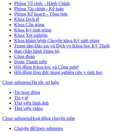
Phòng Tổ chức - Hành Chính
Phòng Tài chính - Kế toán
Phòng Kế hoạch - Tổng hợp
Khoa Dịch tễ
Khoa Côn trùng
Khoa Ký sinh trùng
Khoa Xét nghiệm
Khoa khám bệnh Chuyên khoa Ký sinh trùng
Trung tâm Đào tạo và Dịch vụ Khoa học Kỹ Thuật
Ban chấp hành Đảng bộ
Công đoàn
Đoàn Thanh niên
Hội đồng Khoa học và Công nghệ
Hội đồng Đạo đức trong nghiên cứu y sinh học
Close submenu
Tin tức sự kiện
Tin hoạt động
Tin y tế
Thư viện hình ảnh
Thư viện video
Close submenu
Hoạt động chuyên môn
Chuyên đề
Open submenu