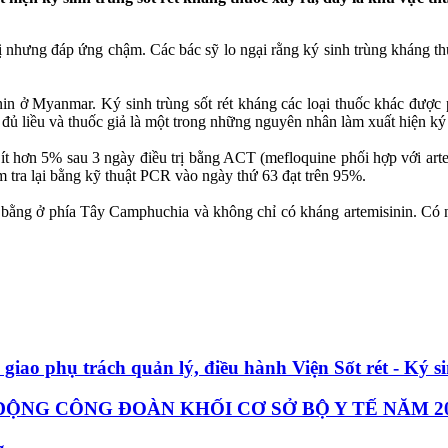
rị nhưng đáp ứng chậm. Các bác sỹ lo ngại rằng ký sinh trùng kháng th
isinin ở Myanmar. Ký sinh trùng sốt rét kháng các loại thuốc khác đư
đủ liều và thuốc giả là một trong những nguyên nhân làm xuất hiện ký 
 ít hơn 5% sau 3 ngày điều trị bằng ACT (mefloquine phối hợp với arte
 tra lại bằng kỹ thuật PCR vào ngày thứ 63 đạt trên 95%.
 bằng ở phía Tây Camphuchia và không chỉ có kháng artemisinin. Có nh
 giao phụ trách quản lý, điều hành Viện Sốt rét - Ký
ỘNG CÔNG ĐOÀN KHỐI CƠ SỞ BỘ Y TẾ NĂM 2