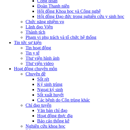
Công đoàn
Đoàn Thanh niên
Hội đồng Khoa học và Công nghệ
Hội đồng Đạo đức trong nghiên cứu y sinh học
Chức năng nhiệm vụ
Lãnh đạo Viện
Thành tích
Phạm vi phụ trách và tổ chức hệ thống
Tin tức sự kiện
Tin hoạt động
Tin y tế
Thư viện hình ảnh
Thư viện video
Hoạt động chuyên môn
Chuyên đề
Sốt rét
Ký sinh trùng
Ngoại ký sinh
Sốt xuất huyết
Các bệnh do Côn trùng khác
Chỉ đạo tuyến
Văn bản chỉ đạo
Hoạt động thực địa
Báo cáo thống kê
Nghiên cứu khoa học