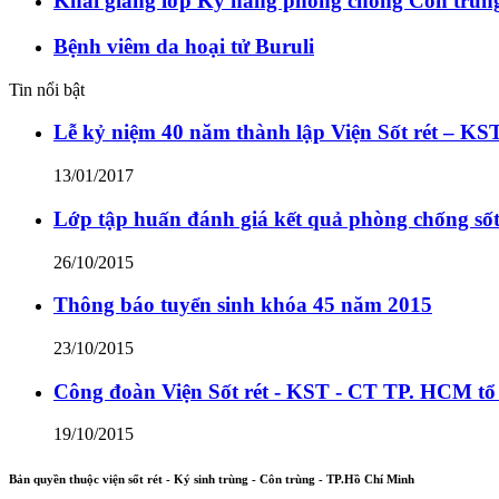
Khai giảng lớp Kỹ năng phòng chống Côn trùn
Bệnh viêm da hoại tử Buruli
Tin nổi bật
Lễ kỷ niệm 40 năm thành lập Viện Sốt rét – K
13/01/2017
Lớp tập huấn đánh giá kết quả phòng chống sốt 
26/10/2015
Thông báo tuyển sinh khóa 45 năm 2015
23/10/2015
Công đoàn Viện Sốt rét - KST - CT TP. HCM tổ
19/10/2015
Bản quyền thuộc viện sốt rét - Ký sinh trùng - Côn trùng - TP.Hồ Chí Minh