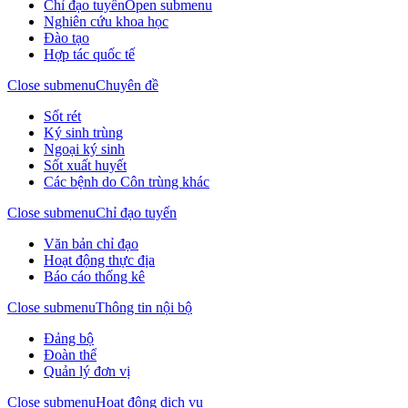
Chỉ đạo tuyến
Open submenu
Nghiên cứu khoa học
Đào tạo
Hợp tác quốc tế
Close submenu
Chuyên đề
Sốt rét
Ký sinh trùng
Ngoại ký sinh
Sốt xuất huyết
Các bệnh do Côn trùng khác
Close submenu
Chỉ đạo tuyến
Văn bản chỉ đạo
Hoạt động thực địa
Báo cáo thống kê
Close submenu
Thông tin nội bộ
Đảng bộ
Đoàn thể
Quản lý đơn vị
Close submenu
Hoạt động dịch vụ