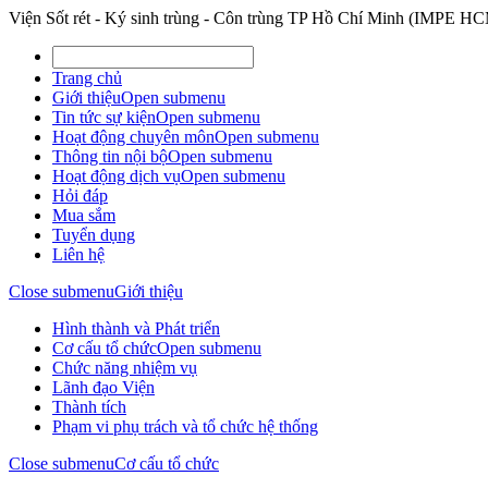
Viện Sốt rét - Ký sinh trùng - Côn trùng TP Hồ Chí Minh (IMPE H
Trang chủ
Giới thiệu
Open submenu
Tin tức sự kiện
Open submenu
Hoạt động chuyên môn
Open submenu
Thông tin nội bộ
Open submenu
Hoạt động dịch vụ
Open submenu
Hỏi đáp
Mua sắm
Tuyển dụng
Liên hệ
Close submenu
Giới thiệu
Hình thành và Phát triển
Cơ cấu tổ chức
Open submenu
Chức năng nhiệm vụ
Lãnh đạo Viện
Thành tích
Phạm vi phụ trách và tổ chức hệ thống
Close submenu
Cơ cấu tổ chức