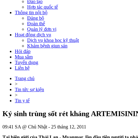
Đào tạo
Hợp tác quốc tế
Thông tin nội bộ
Đảng bộ
Đoàn thể
Quản lý đơn vị
Hoạt động dịch vụ
Dịch vụ khoa học kỹ thuật
Khám bệnh giun sán
Hỏi đáp
Mua sắm
Tuyển dụng
Liên hệ
Trang chủ
>
Tin tức sự kiện
>
Tin y tế
Ký sinh trùng sốt rét kháng ARTEMISINI
09:41 SA @ Chủ Nhật - 25 tháng 12, 2011
Tại biên giới của Thái Lan - Myanmar, lần đầu tiên người ta phá