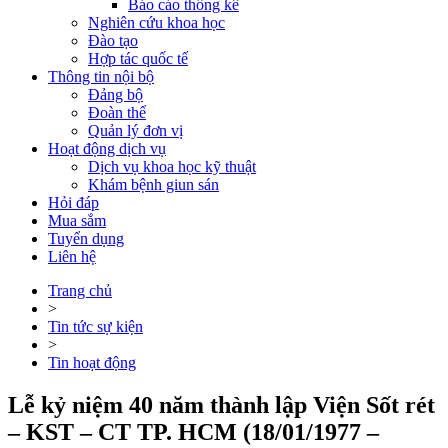
Báo cáo thống kê
Nghiên cứu khoa học
Đào tạo
Hợp tác quốc tế
Thông tin nội bộ
Đảng bộ
Đoàn thể
Quản lý đơn vị
Hoạt động dịch vụ
Dịch vụ khoa học kỹ thuật
Khám bệnh giun sán
Hỏi đáp
Mua sắm
Tuyển dụng
Liên hệ
Trang chủ
>
Tin tức sự kiện
>
Tin hoạt động
Lễ kỷ niệm 40 năm thành lập Viện Sốt rét
– KST – CT TP. HCM (18/01/1977 –