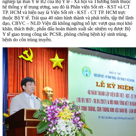
nghiệp tại Ban Y tế B2 của Bộ Y tế - Xã hội và Thương binh thuộc
hệ thống y tế trung ương, sau đó là Phân viện Sốt rét - KST và CT
TP. HCM và hiện nay là Viện Sốt rét - KST - CT TP. HCM trực
thuộc Bộ Y tế. Trải qua 40 năm hình thành và phát triển, tập thể lãnh
đạo, CBVC – NLĐ Viện đã không ngừng nỗ lực vượt qua mọi khó
khăn, thách thức, phấn đấu hoàn thành xuất sắc nhiệm vụ được Bộ
Y tế giao trong công tác PCSR, phòng chống bệnh ký sinh trùng,
bệnh do côn trùng truyền.