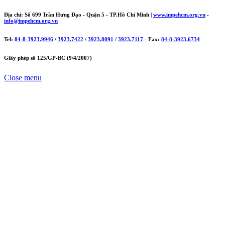
Địa chỉ: Số 699 Trần Hưng Đạo - Quận 5 - TP.Hồ Chí Minh |
www.impehcm.org.vn
-
info@impehcm.org.vn
Tel:
84-8-3923.9946
/
3923.7422
/
3923.8091
/
3923.7117
- Fax:
84-8-3923.6734
Giấy phép số 125/GP-BC (9/4/2007)
Close menu