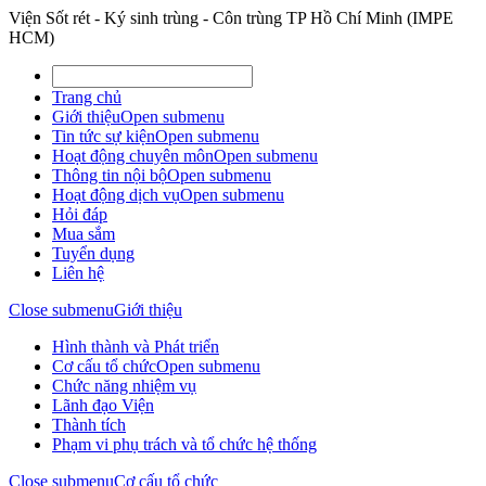
Viện Sốt rét - Ký sinh trùng - Côn trùng TP Hồ Chí Minh (IMPE
HCM)
Trang chủ
Giới thiệu
Open submenu
Tin tức sự kiện
Open submenu
Hoạt động chuyên môn
Open submenu
Thông tin nội bộ
Open submenu
Hoạt động dịch vụ
Open submenu
Hỏi đáp
Mua sắm
Tuyển dụng
Liên hệ
Close submenu
Giới thiệu
Hình thành và Phát triển
Cơ cấu tổ chức
Open submenu
Chức năng nhiệm vụ
Lãnh đạo Viện
Thành tích
Phạm vi phụ trách và tổ chức hệ thống
Close submenu
Cơ cấu tổ chức