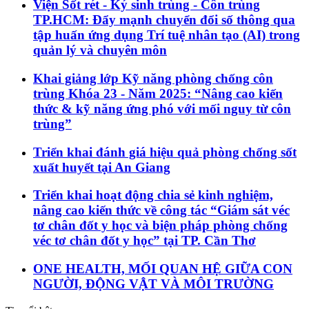
Viện Sốt rét - Ký sinh trùng - Côn trùng
TP.HCM: Đẩy mạnh chuyển đổi số thông qua
tập huấn ứng dụng Trí tuệ nhân tạo (AI) trong
quản lý và chuyên môn
Khai giảng lớp Kỹ năng phòng chống côn
trùng Khóa 23 - Năm 2025: “Nâng cao kiến
thức & kỹ năng ứng phó với mối nguy từ côn
trùng”
Triển khai đánh giá hiệu quả phòng chống sốt
xuất huyết tại An Giang
Triển khai hoạt động chia sẻ kinh nghiệm,
nâng cao kiến thức về công tác “Giám sát véc
tơ chân đốt y học và biện pháp phòng chống
véc tơ chân đốt y học” tại TP. Cần Thơ
ONE HEALTH, MỐI QUAN HỆ GIỮA CON
NGƯỜI, ĐỘNG VẬT VÀ MÔI TRƯỜNG