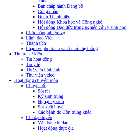
Thuật
Ban chấp hành Đảng bộ
Công đoàn
Đoàn Thanh niên
Hội đồng Khoa học và Công nghệ
Hội đồng Đạo đức trong nghiên cứu y sinh học
Chức năng nhiệm vụ
Lãnh đạo Viện
Thành tích
Phạm vi phụ trách và tổ chức hệ thống
Tin tức sự kiện
Tin hoạt động
Tin y tế
Thư viện hình ảnh
Thư viện video
Hoạt động chuyên môn
Chuyên đề
Sốt rét
Ký sinh trùng
Ngoại ký sinh
Sốt xuất huyết
Các bệnh do Côn trùng khác
Chỉ đạo tuyến
Văn bản chỉ đạo
Hoạt động thực địa