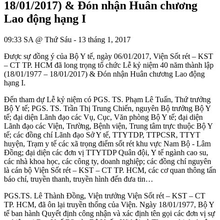
18/01/2017) & Đón nhận Huân chương
Lao động hạng I
09:33 SA @ Thứ Sáu - 13 tháng 1, 2017
Được sự đồng ý của Bộ Y tế, ngày 06/01/2017, Viện Sốt rét – KST
– CT TP. HCM đã long trọng tổ chức Lễ kỷ niệm 40 năm thành lập
(18/01/1977 – 18/01/2017) & Đón nhận Huân chương Lao động
hạng I.
Đến tham dự Lễ kỷ niệm có PGS. TS. Phạm Lê Tuấn, Thứ trưởng
Bộ Y tế; PGS. TS. Trần Thị Trung Chiến, nguyên Bộ trưởng Bộ Y
tế; đại diện Lãnh đạo các Vụ, Cục, Văn phòng Bộ Y tế; đại diện
Lãnh đạo các Viện, Trường, Bệnh viện, Trung tâm trực thuộc Bộ Y
tế; các đồng chí Lãnh đạo Sở Y tế, TTYTDP, TTPCSR, TTYT
huyện, Trạm y tế các xã trọng điểm sốt rét khu vực Nam Bộ - Lâm
Đồng; đại diện các đơn vị TTYTDP Quân đội, Y tế ngành cao su,
các nhà khoa học, các công ty, doanh nghiệp; các đồng chí nguyên
là cán bộ Viện Sốt rét – KST – CT TP. HCM, các cơ quan thông tấn
báo chí, truyền thanh, truyền hình đến đưa tin…
PGS.TS. Lê Thành Đồng, Viện trưởng Viện Sốt rét – KST – CT
TP. HCM, đã ôn lại truyền thống của Viện. Ngày 18/01/1977, Bộ Y
tế ban hành Quyết định công nhận và xác định tên gọi các đơn vị sự