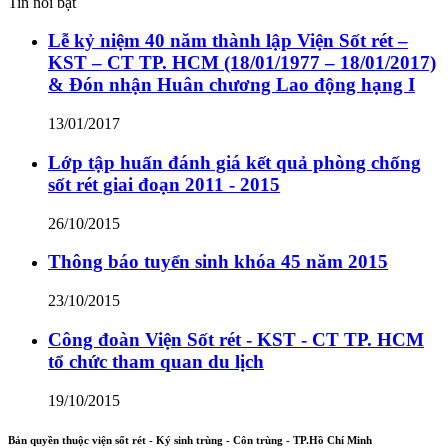
Tin nổi bật
Lễ kỷ niệm 40 năm thành lập Viện Sốt rét –
KST – CT TP. HCM (18/01/1977 – 18/01/2017)
& Đón nhận Huân chương Lao động hạng I
13/01/2017
Lớp tập huấn đánh giá kết quả phòng chống
sốt rét giai đoạn 2011 - 2015
26/10/2015
Thông báo tuyển sinh khóa 45 năm 2015
23/10/2015
Công đoàn Viện Sốt rét - KST - CT TP. HCM
tổ chức tham quan du lịch
19/10/2015
Bản quyền thuộc viện sốt rét - Ký sinh trùng - Côn trùng - TP.Hồ Chí Minh