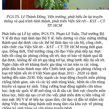
PGS.TS. Lê Thành Đồng, Viện trưởng, phát biểu ôn lại truyền
thống và quá trình hình thành, phát triển Viện Sốt rét – KST – CT
TP. HCM
Phát biểu tại Lễ kỷ niệm, PGS.TS. Phạm Lê Tuấn, Thứ trưởng Bộ
Y tế đã thay mặt lãnh đạo Bộ Y tế, biểu dương và chúc mừng những
thành quả đạt được của các thế hệ lãnh đạo và cán bộ, công chức,
viên chức của Viện Sốt rét – KST – CT TP. HCM trong thời gian
qua. Đồng thời, Thứ trưởng cũng chỉ đạo Viện phải tiếp tục thực
hiện tốt công tác phòng chống sốt rét, duy trì bảo vệ thành quả đã
đạt được, không để sốt rét gia tăng trở lại, từng bước đẩy lùi sốt rét.
Ngăn chặn sốt rét kháng thuốc gia tăng và lan tràn ra các vùng,
phấn đấu hoàn thành mục tiêu Chiến lược quốc gia phòng chống và
loại trừ bệnh sốt rét ở Việt Nam giai đoạn 2011 - 2020 và định
hướng đến năm 2030. Đẩy mạnh các hoạt động chuyên môn phòng
chống bệnh giun, sán và các ký sinh trùng khác, bệnh do côn trùng
truyền và ngoại ký sinh. Tăng cường hoạt động nghiên cứu khoa
học, hợp tác quốc tế để mở rộng và đi sâu các lĩnh vực chuyên môn
khoa học, hiện đại tạo cơ sở cho việc phát triển đơn vị bền vững về
mọi mặt. Bộ Y tế sẽ tiếp tục quan tâm, chỉ đạo và đầu tư nhằm xây
dựng Viện xứng đáng thành một trung tâm của khu vực về phòng
chống ký sinh trùng và côn trùng truyền bệnh.