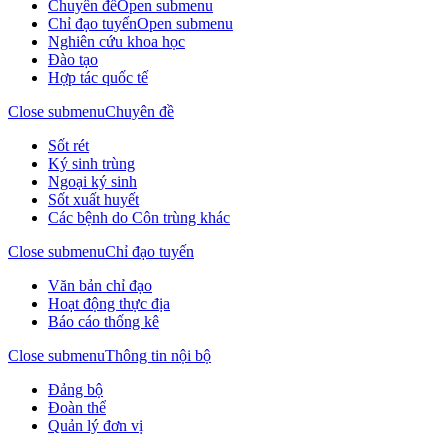
Chuyên đề
Open submenu
Chỉ đạo tuyến
Open submenu
Nghiên cứu khoa học
Đào tạo
Hợp tác quốc tế
Close submenu
Chuyên đề
Sốt rét
Ký sinh trùng
Ngoại ký sinh
Sốt xuất huyết
Các bệnh do Côn trùng khác
Close submenu
Chỉ đạo tuyến
Văn bản chỉ đạo
Hoạt động thực địa
Báo cáo thống kê
Close submenu
Thông tin nội bộ
Đảng bộ
Đoàn thể
Quản lý đơn vị