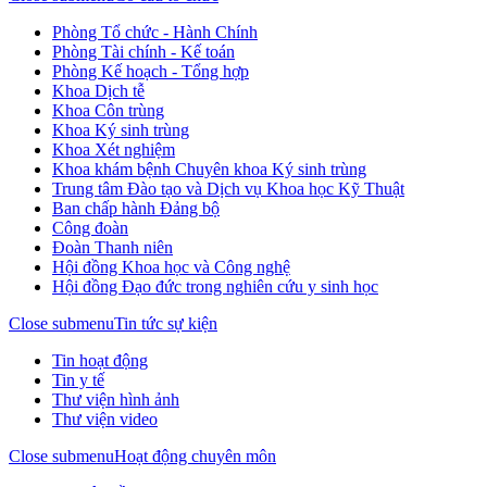
Phòng Tổ chức - Hành Chính
Phòng Tài chính - Kế toán
Phòng Kế hoạch - Tổng hợp
Khoa Dịch tễ
Khoa Côn trùng
Khoa Ký sinh trùng
Khoa Xét nghiệm
Khoa khám bệnh Chuyên khoa Ký sinh trùng
Trung tâm Đào tạo và Dịch vụ Khoa học Kỹ Thuật
Ban chấp hành Đảng bộ
Công đoàn
Đoàn Thanh niên
Hội đồng Khoa học và Công nghệ
Hội đồng Đạo đức trong nghiên cứu y sinh học
Close submenu
Tin tức sự kiện
Tin hoạt động
Tin y tế
Thư viện hình ảnh
Thư viện video
Close submenu
Hoạt động chuyên môn