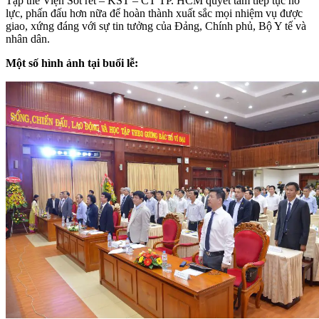
Tập thể Viện Sốt rét – KST – CT TP. HCM quyết tâm tiếp tục nỗ
lực, phấn đấu hơn nữa để hoàn thành xuất sắc mọi nhiệm vụ được
giao, xứng đáng với sự tin tưởng của Đảng, Chính phủ, Bộ Y tế và
nhân dân.
Một số hình ảnh tại buổi lễ: