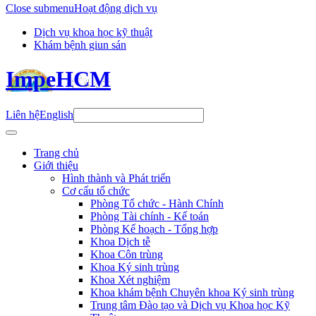
Close submenu
Hoạt động dịch vụ
Dịch vụ khoa học kỹ thuật
Khám bệnh giun sán
ImpeHCM
Liên hệ
English
Trang chủ
Giới thiệu
Hình thành và Phát triển
Cơ cấu tổ chức
Phòng Tổ chức - Hành Chính
Phòng Tài chính - Kế toán
Phòng Kế hoạch - Tổng hợp
Khoa Dịch tễ
Khoa Côn trùng
Khoa Ký sinh trùng
Khoa Xét nghiệm
Khoa khám bệnh Chuyên khoa Ký sinh trùng
Trung tâm Đào tạo và Dịch vụ Khoa học Kỹ