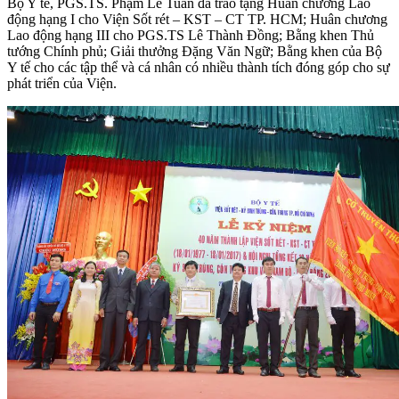
Bộ Y tế, PGS.TS. Phạm Lê Tuấn đã trao tặng Huân chương Lao
động hạng I cho Viện Sốt rét – KST – CT TP. HCM; Huân chương
Lao động hạng III cho PGS.TS Lê Thành Đồng; Bằng khen Thủ
tướng Chính phủ; Giải thưởng Đặng Văn Ngữ; Bằng khen của Bộ
Y tế cho các tập thể và cá nhân có nhiều thành tích đóng góp cho sự
phát triển của Viện.