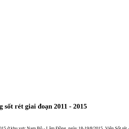
sốt rét giai đoạn 2011 - 2015
 - 2015 ở khu vực Nam Bộ - Lâm Đồng, ngày 18-19/8/2015, Viện Sốt ré