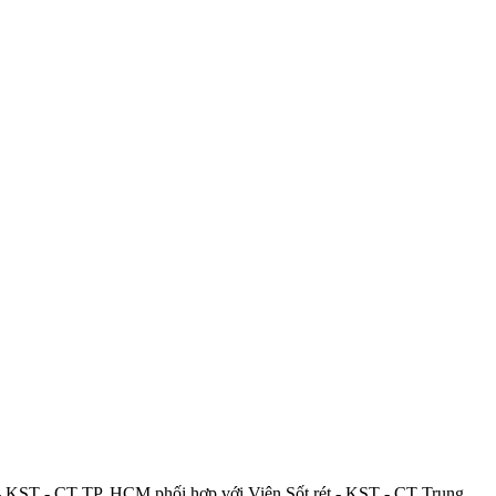
t - KST - CT TP. HCM phối hợp với Viện Sốt rét - KST - CT Trung