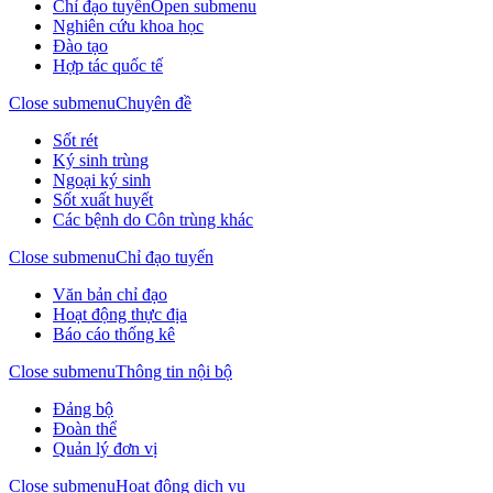
Chỉ đạo tuyến
Open submenu
Nghiên cứu khoa học
Đào tạo
Hợp tác quốc tế
Close submenu
Chuyên đề
Sốt rét
Ký sinh trùng
Ngoại ký sinh
Sốt xuất huyết
Các bệnh do Côn trùng khác
Close submenu
Chỉ đạo tuyến
Văn bản chỉ đạo
Hoạt động thực địa
Báo cáo thống kê
Close submenu
Thông tin nội bộ
Đảng bộ
Đoàn thể
Quản lý đơn vị
Close submenu
Hoạt động dịch vụ