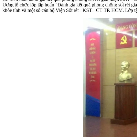
Ương tổ chức lớp tập huấn “Đánh giá kết quả phòng chống sốt rét g
khỏe tỉnh và một số cán bộ Viện Sốt rét - KST - CT TP. HCM. Lớp tậ