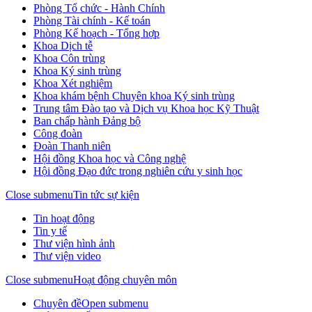
Phòng Tổ chức - Hành Chính
Phòng Tài chính - Kế toán
Phòng Kế hoạch - Tổng hợp
Khoa Dịch tễ
Khoa Côn trùng
Khoa Ký sinh trùng
Khoa Xét nghiệm
Khoa khám bệnh Chuyên khoa Ký sinh trùng
Trung tâm Đào tạo và Dịch vụ Khoa học Kỹ Thuật
Ban chấp hành Đảng bộ
Công đoàn
Đoàn Thanh niên
Hội đồng Khoa học và Công nghệ
Hội đồng Đạo đức trong nghiên cứu y sinh học
Close submenu
Tin tức sự kiện
Tin hoạt động
Tin y tế
Thư viện hình ảnh
Thư viện video
Close submenu
Hoạt động chuyên môn
Chuyên đề
Open submenu