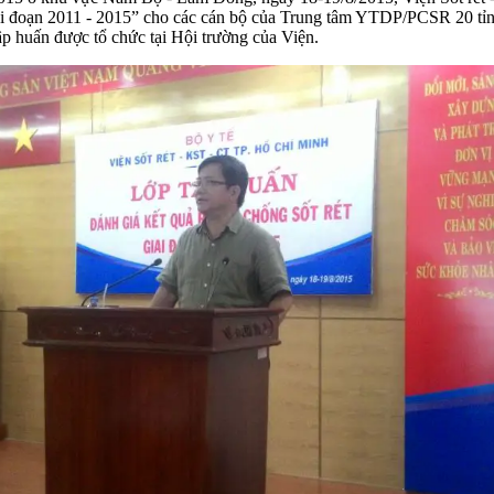
iai đoạn 2011 - 2015” cho các cán bộ của Trung tâm YTDP/PCSR 20 tỉn
p huấn được tổ chức tại Hội trường của Viện.