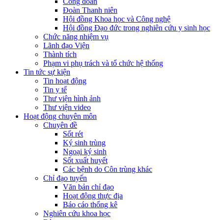
Công đoàn
Đoàn Thanh niên
Hội đồng Khoa học và Công nghệ
Hội đồng Đạo đức trong nghiên cứu y sinh học
Chức năng nhiệm vụ
Lãnh đạo Viện
Thành tích
Phạm vi phụ trách và tổ chức hệ thống
Tin tức sự kiện
Tin hoạt động
Tin y tế
Thư viện hình ảnh
Thư viện video
Hoạt động chuyên môn
Chuyên đề
Sốt rét
Ký sinh trùng
Ngoại ký sinh
Sốt xuất huyết
Các bệnh do Côn trùng khác
Chỉ đạo tuyến
Văn bản chỉ đạo
Hoạt động thực địa
Báo cáo thống kê
Nghiên cứu khoa học