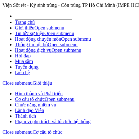
Viện Sốt rét - Ký sinh trùng - Côn trùng TP Hồ Chí Minh (IMPE H
Trang chủ
Giới thiệu
Open submenu
Tin tức sự kiện
Open submenu
Hoạt động chuyên môn
Open submenu
Thông tin nội bộ
Open submenu
Hoạt động dịch vụ
Open submenu
Hỏi đáp
Mua sắm
Tuyển dụng
Liên hệ
Close submenu
Giới thiệu
Hình thành và Phát triển
Cơ cấu tổ chức
Open submenu
Chức năng nhiệm vụ
Lãnh đạo Viện
Thành tích
Phạm vi phụ trách và tổ chức hệ thống
Close submenu
Cơ cấu tổ chức