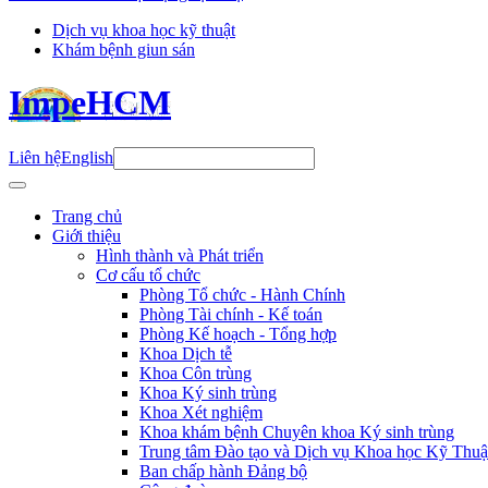
Dịch vụ khoa học kỹ thuật
Khám bệnh giun sán
ImpeHCM
Liên hệ
English
Trang chủ
Giới thiệu
Hình thành và Phát triển
Cơ cấu tổ chức
Phòng Tổ chức - Hành Chính
Phòng Tài chính - Kế toán
Phòng Kế hoạch - Tổng hợp
Khoa Dịch tễ
Khoa Côn trùng
Khoa Ký sinh trùng
Khoa Xét nghiệm
Khoa khám bệnh Chuyên khoa Ký sinh trùng
Trung tâm Đào tạo và Dịch vụ Khoa học Kỹ Thuậ
Ban chấp hành Đảng bộ