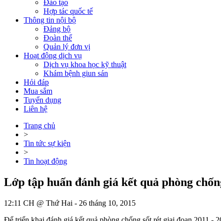
Đào tạo
Hợp tác quốc tế
Thông tin nội bộ
Đảng bộ
Đoàn thể
Quản lý đơn vị
Hoạt động dịch vụ
Dịch vụ khoa học kỹ thuật
Khám bệnh giun sán
Hỏi đáp
Mua sắm
Tuyển dụng
Liên hệ
Trang chủ
>
Tin tức sự kiện
>
Tin hoạt động
Lớp tập huấn đánh giá kết quả phòng chống 
12:11 CH @ Thứ Hai - 26 tháng 10, 2015
Để triển khai đánh giá kết quả phòng chống sốt rét giai đoạn 2011