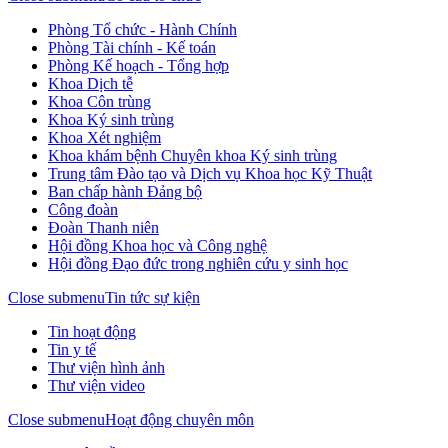
Phòng Tổ chức - Hành Chính
Phòng Tài chính - Kế toán
Phòng Kế hoạch - Tổng hợp
Khoa Dịch tễ
Khoa Côn trùng
Khoa Ký sinh trùng
Khoa Xét nghiệm
Khoa khám bệnh Chuyên khoa Ký sinh trùng
Trung tâm Đào tạo và Dịch vụ Khoa học Kỹ Thuật
Ban chấp hành Đảng bộ
Công đoàn
Đoàn Thanh niên
Hội đồng Khoa học và Công nghệ
Hội đồng Đạo đức trong nghiên cứu y sinh học
Close submenu
Tin tức sự kiện
Tin hoạt động
Tin y tế
Thư viện hình ảnh
Thư viện video
Close submenu
Hoạt động chuyên môn