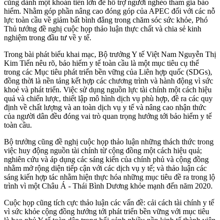
cũng dành một khoản tiền lớn để hỗ trợ người nghèo tham gia bảo
hiểm. Nhằm góp phần nâng cao đóng góp của APEC đối với các nỗ
lực toàn cầu về giảm bất bình đẳng trong chăm sóc sức khỏe, Phó
Thủ tướng đề nghị cuộc họp thảo luận thực chất và chia sẻ kinh
nghiệm trong đầu tư về y tế.
Trong bài phát biểu khai mạc, Bộ trưởng Y tế Việt Nam Nguyễn Thị
Kim Tiến nêu rõ, bảo hiểm y tế toàn cầu là một mục tiêu cụ thể
trong các Mục tiêu phát triển bền vững của Liên hợp quốc (SDGs),
đồng thời là nền tảng kết hợp các chương trình và hành động vì sức
khoẻ và phát triển. Việc sử dụng nguồn lực tài chính một cách hiệu
quả và chiến lược, thiết lập mô hình dịch vụ phù hợp, đề ra các quy
định về chất lượng và an toàn dịch vụ y tế và nâng cao nhận thức
của người dân đều đóng vai trò quan trọng hướng tới bảo hiểm y tế
toàn cầu.
Bộ trưởng cũng đề nghị cuộc họp thảo luận những thách thức trong
việc huy động nguồn tài chính từ cộng đồng một cách hiệu quả;
nghiên cứu và áp dụng các sáng kiến của chính phủ và cộng đồng
nhằm mở rộng diện tiếp cận với các dịch vụ y tế; và thảo luận các
sáng kiến hợp tác nhằm hiện thực hóa những mục tiêu đề ra trong lộ
trình vì một Châu Á - Thái Bình Dương khỏe mạnh đến năm 2020.
Cuộc họp cũng tích cực thảo luận các vấn đề: cải cách tài chính y tế
vì sức khỏe cộng đồng hướng tới phát triển bền vững với mục tiêu