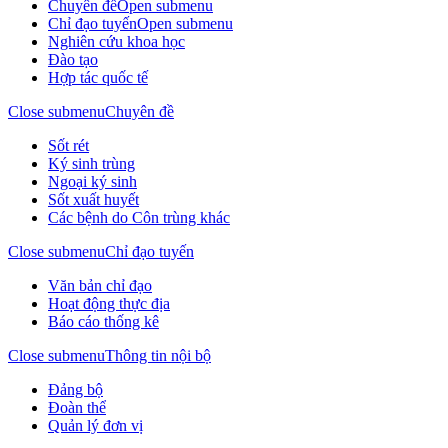
Chuyên đề
Open submenu
Chỉ đạo tuyến
Open submenu
Nghiên cứu khoa học
Đào tạo
Hợp tác quốc tế
Close submenu
Chuyên đề
Sốt rét
Ký sinh trùng
Ngoại ký sinh
Sốt xuất huyết
Các bệnh do Côn trùng khác
Close submenu
Chỉ đạo tuyến
Văn bản chỉ đạo
Hoạt động thực địa
Báo cáo thống kê
Close submenu
Thông tin nội bộ
Đảng bộ
Đoàn thể
Quản lý đơn vị