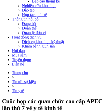
Báo cáo thống kê
Nghiên cứu khoa học
Đào tạo
Hợp tác quốc tế
Thông tin nội bộ
Đảng bộ
Đoàn thể
Quản lý đơn vị
Hoạt động dịch vụ
Dịch vụ khoa học kỹ thuật
Khám bệnh giun sán
Hỏi đáp
Mua sắm
Tuyển dụng
Liên hệ
Trang chủ
>
Tin tức sự kiện
>
Tin y tế
Cuộc họp các quan chức cao cấp APEC
lần thứ 7 về y tế kinh tế