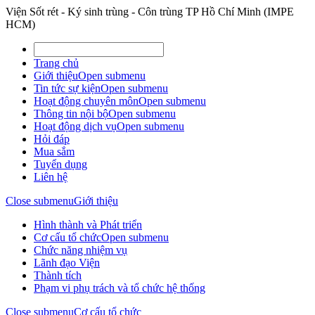
Viện Sốt rét - Ký sinh trùng - Côn trùng TP Hồ Chí Minh (IMPE
HCM)
Trang chủ
Giới thiệu
Open submenu
Tin tức sự kiện
Open submenu
Hoạt động chuyên môn
Open submenu
Thông tin nội bộ
Open submenu
Hoạt động dịch vụ
Open submenu
Hỏi đáp
Mua sắm
Tuyển dụng
Liên hệ
Close submenu
Giới thiệu
Hình thành và Phát triển
Cơ cấu tổ chức
Open submenu
Chức năng nhiệm vụ
Lãnh đạo Viện
Thành tích
Phạm vi phụ trách và tổ chức hệ thống
Close submenu
Cơ cấu tổ chức