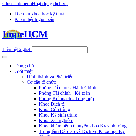
Close submenu
Hoạt động dịch vụ
Dịch vụ khoa học kỹ thuật
Khám bệnh giun sán
ImpeHCM
Liên hệ
English
Trang chủ
Giới thiệu
Hình thành và Phát triển
Cơ cấu tổ chức
Phòng Tổ chức - Hành Chính
Phòng Tài chính - Kế toán
Phòng Kế hoạch - Tổng hợp
Khoa Dịch tễ
Khoa Côn trùng
Khoa Ký sinh trùng
Khoa Xét nghiệm
Khoa khám bệnh Chuyên khoa Ký sinh trùng
Trung tâm Đào tạo và Dịch vụ Khoa học Kỹ