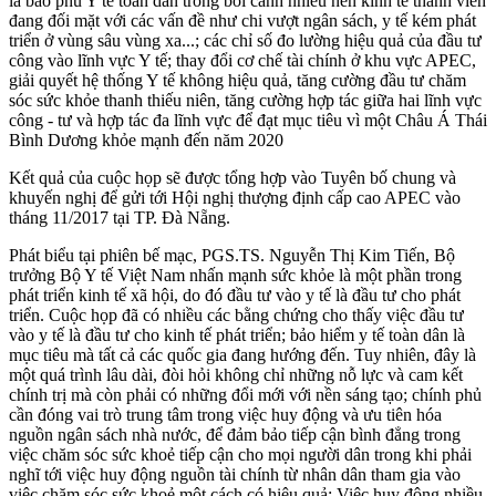
là bao phủ Y tế toàn dân trong bối cảnh nhiều nền kinh tế thành viên
đang đối mặt với các vấn đề như chi vượt ngân sách, y tế kém phát
triển ở vùng sâu vùng xa...; các chỉ số đo lường hiệu quả của đầu tư
công vào lĩnh vực Y tế; thay đổi cơ chế tài chính ở khu vực APEC,
giải quyết hệ thống Y tế không hiệu quả, tăng cường đầu tư chăm
sóc sức khỏe thanh thiếu niên, tăng cường hợp tác giữa hai lĩnh vực
công - tư và hợp tác đa lĩnh vực để đạt mục tiêu vì một Châu Á Thái
Bình Dương khỏe mạnh đến năm 2020
Kết quả của cuộc họp sẽ được tổng hợp vào Tuyên bố chung và
khuyến nghị để gửi tới Hội nghị thượng định cấp cao APEC vào
tháng 11/2017 tại TP. Đà Nẵng.
Phát biểu tại phiên bế mạc, PGS.TS. Nguyễn Thị Kim Tiến, Bộ
trưởng Bộ Y tế Việt Nam nhấn mạnh sức khỏe là một phần trong
phát triển kinh tế xã hội, do đó đầu tư vào y tế là đầu tư cho phát
triển. Cuộc họp đã có nhiều các bằng chứng cho thấy việc đầu tư
vào y tế là đầu tư cho kinh tế phát triển; bảo hiểm y tế toàn dân là
mục tiêu mà tất cả các quốc gia đang hướng đến. Tuy nhiên, đây là
một quá trình lâu dài, đòi hỏi không chỉ những nỗ lực và cam kết
chính trị mà còn phải có những đổi mới với nền sáng tạo; chính phủ
cần đóng vai trò trung tâm trong việc huy động và ưu tiên hóa
nguồn ngân sách nhà nước, để đảm bảo tiếp cận bình đẳng trong
việc chăm sóc sức khoẻ tiếp cận cho mọi người dân trong khi phải
nghĩ tới việc huy động nguồn tài chính từ nhân dân tham gia vào
việc chăm sóc sức khoẻ một cách có hiệu quả; Việc huy động nhiều