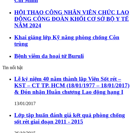
Chí Minh
HỘI THAO CÔNG NHÂN VIÊN CHỨC LAO
ĐỘNG CÔNG ĐOÀN KHỐI CƠ SỞ BỘ Y TẾ
NĂM 2024
Khai giảng lớp Kỹ năng phòng chống Côn
trùng
Bệnh viêm da hoại tử Buruli
Tin nổi bật
Lễ kỷ niệm 40 năm thành lập Viện Sốt rét –
KST – CT TP. HCM (18/01/1977 – 18/01/2017)
& Đón nhận Huân chương Lao động hạng I
13/01/2017
Lớp tập huấn đánh giá kết quả phòng chống
sốt rét giai đoạn 2011 - 2015