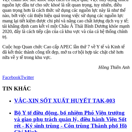
nguồn lực đầu tư cho sức khoẻ là rất quan trọng, tuy nhiên, điều
quan trọng hơn là cách thức sử dụng các nguồn lực này là như thế
nào, bởi việc cải thiện hiệu quả trong việc sử dụng các nguồn lực
mang lại tiết kiệm được chi phí và nâng cao chất lượng dịch vụ y tế;
tái khẳng định cam kết vì một Châu Á Thái Bình Dương khỏe mạnh
2020, đây là cách tiếp cận của cả khu vực và của cả hệ thống chính
trị.
Cuộc họp Quan chức Cao cấp APEC lần thứ 7 về Y tế và Kinh tế
đã kết thúc thành công tốt đẹp, mở ra cơ hội hợp tác chặt chẽ hơn
nữa về y tế trong khu vực.
Hồng Thiên Anh
Facebook
Twitter
TIN KHÁC
VẮC-XIN SỐT XUẤT HUYẾT TAK-003
Bộ Y tế điều động, bổ nhiệm Phó Viện trưởng
và giao phụ trách quản lý, điều hành Viện Sốt
rét - Ký sinh trùng - Côn trùng Thành phố Hồ