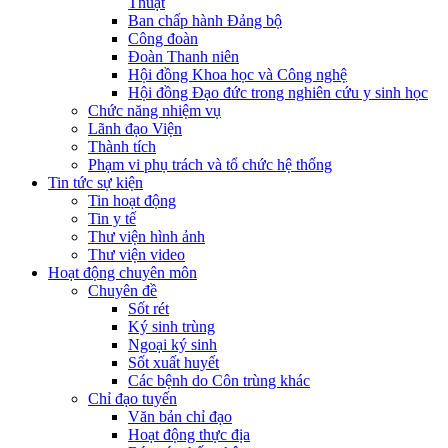
Thuật
Ban chấp hành Đảng bộ
Công đoàn
Đoàn Thanh niên
Hội đồng Khoa học và Công nghệ
Hội đồng Đạo đức trong nghiên cứu y sinh học
Chức năng nhiệm vụ
Lãnh đạo Viện
Thành tích
Phạm vi phụ trách và tổ chức hệ thống
Tin tức sự kiện
Tin hoạt động
Tin y tế
Thư viện hình ảnh
Thư viện video
Hoạt động chuyên môn
Chuyên đề
Sốt rét
Ký sinh trùng
Ngoại ký sinh
Sốt xuất huyết
Các bệnh do Côn trùng khác
Chỉ đạo tuyến
Văn bản chỉ đạo
Hoạt động thực địa