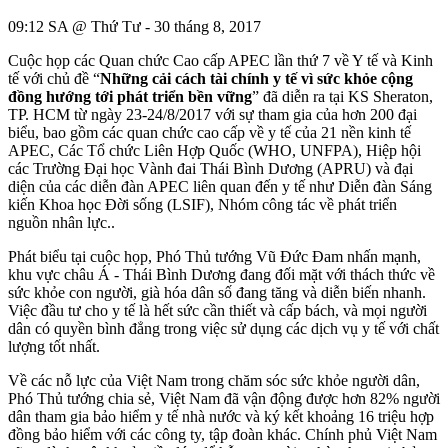
09:12 SA @ Thứ Tư - 30 tháng 8, 2017
Cuộc họp các Quan chức Cao cấp APEC lần thứ 7 về Y tế và Kinh
tế với chủ đề “
Những cải cách tài chính y tế vì sức khỏe cộng
đồng hướng tới phát triển bền vững
” đã diễn ra tại KS Sheraton,
TP. HCM từ ngày 23-24/8/2017 với sự tham gia của hơn 200 đại
biểu, bao gồm các quan chức cao cấp về y tế của 21 nền kinh tế
APEC, Các Tổ chức Liên Hợp Quốc (WHO, UNFPA), Hiệp hội
các Trường Đại học Vành đai Thái Bình Dương (APRU) và đại
diện của các diễn đàn APEC liên quan đến y tế như Diễn đàn Sáng
kiến Khoa học Đời sống (LSIF), Nhóm công tác về phát triển
nguồn nhân lực..
Phát biểu tại cuộc họp, Phó Thủ tướng Vũ Đức Đam nhấn mạnh,
khu vực châu Á - Thái Bình Dương đang đối mặt với thách thức về
sức khỏe con người, già hóa dân số đang tăng và diễn biến nhanh.
Việc đầu tư cho y tế là hết sức cần thiết và cấp bách, và mọi người
dân có quyền bình đẳng trong việc sử dụng các dịch vụ y tế với chất
lượng tốt nhất.
Về các nỗ lực của Việt Nam trong chăm sóc sức khỏe người dân,
Phó Thủ tướng chia sẻ, Việt Nam đã vận động được hơn 82% người
dân tham gia bảo hiểm y tế nhà nước và ký kết khoảng 16 triệu hợp
đồng bảo hiểm với các công ty, tập đoàn khác. Chính phủ Việt Nam