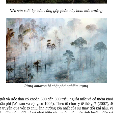
Nền sản xuất lạc hậu cũng góp phần hủy hoại môi trường.
Rừng amazon bị chặt phá nghiêm trọng.
 giới và ước tính có khoản 300 đến 500 triệu người mắc và có thêm khoả
u phi (Watson và cộng sự 1995). Theo tổ chức y tế thế giới (2007), 4
 truyền qua véc tơ chịu ảnh hưởng lớn nhất của sự thay đổi khí hậu, vì m
ng đến vòng đời và sự phát triển của muỗi, gián tiếp ảnh hưởng đến sự l