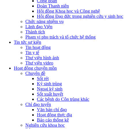
Công đoàn
Đoàn Thanh niên
Hội đồng Khoa học và Công nghệ
Hội đồng Đạo đức trong nghiên cứu y sinh học
Chức năng nhiệm vụ
Lãnh đạo Viện
Thành tích
Phạm vi phụ trách và tổ chức hệ thống
Tin tức sự kiện
Tin hoạt động
Tin y tế
Thư viện hình ảnh
Thư viện video
Hoạt động chuyên môn
Chuyên đề
Sốt rét
Ký sinh trùng
Ngoại ký sinh
Sốt xuất huyết
Các bệnh do Côn trùng khác
Chỉ đạo tuyến
Văn bản chỉ đạo
Hoạt động thực địa
Báo cáo thống kê
Nghiên cứu khoa học