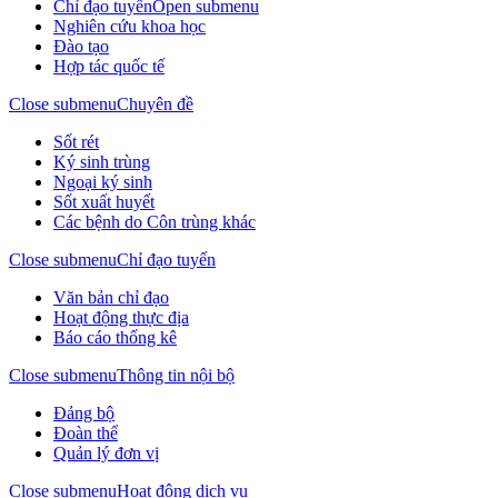
Chỉ đạo tuyến
Open submenu
Nghiên cứu khoa học
Đào tạo
Hợp tác quốc tế
Close submenu
Chuyên đề
Sốt rét
Ký sinh trùng
Ngoại ký sinh
Sốt xuất huyết
Các bệnh do Côn trùng khác
Close submenu
Chỉ đạo tuyến
Văn bản chỉ đạo
Hoạt động thực địa
Báo cáo thống kê
Close submenu
Thông tin nội bộ
Đảng bộ
Đoàn thể
Quản lý đơn vị
Close submenu
Hoạt động dịch vụ