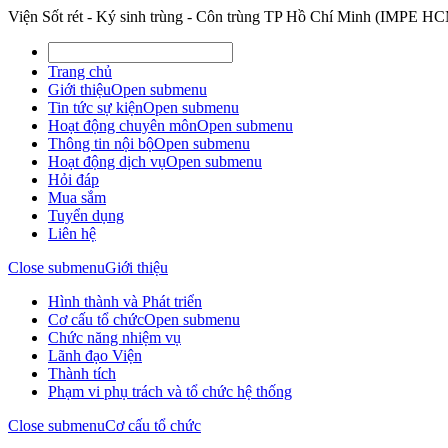
Viện Sốt rét - Ký sinh trùng - Côn trùng TP Hồ Chí Minh (IMPE H
Trang chủ
Giới thiệu
Open submenu
Tin tức sự kiện
Open submenu
Hoạt động chuyên môn
Open submenu
Thông tin nội bộ
Open submenu
Hoạt động dịch vụ
Open submenu
Hỏi đáp
Mua sắm
Tuyển dụng
Liên hệ
Close submenu
Giới thiệu
Hình thành và Phát triển
Cơ cấu tổ chức
Open submenu
Chức năng nhiệm vụ
Lãnh đạo Viện
Thành tích
Phạm vi phụ trách và tổ chức hệ thống
Close submenu
Cơ cấu tổ chức