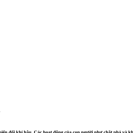
h
biến đổi khí hậu. Các hoạt động của con người như chặt phá và kha