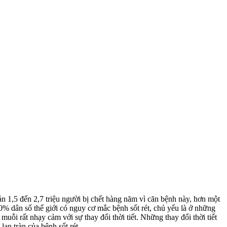
n 1,5 đến 2,7 triệu người bị chết hàng năm vì căn bệnh này, hơn một
0% dân số thế giới có nguy cơ mắc bệnh sốt rét, chủ yếu là ở những
uỗi rất nhạy cảm với sự thay đổi thời tiết. Những thay đổi thời tiết
an tràn của bệnh sốt rét.