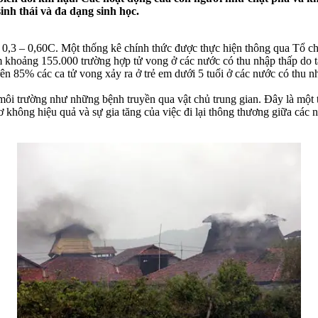
inh thái và đa dạng sinh học.
ng 0,3 – 0,60C. Một thống kê chính thức được thực hiện thông qua Tổ ch
êm khoảng 155.000 trường hợp tử vong ở các nước có thu nhập thấp do t
 trên 85% các ca tử vong xảy ra ở trẻ em dưới 5 tuổi ở các nước có thu n
 môi trường như những bệnh truyền qua vật chủ trung gian. Đây là một 
 không hiệu quả và sự gia tăng của việc đi lại thông thương giữa các nướ