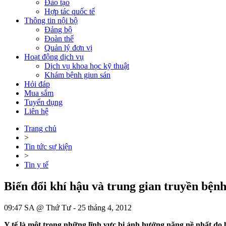
Đào tạo
Hợp tác quốc tế
Thông tin nội bộ
Đảng bộ
Đoàn thể
Quản lý đơn vị
Hoạt động dịch vụ
Dịch vụ khoa học kỹ thuật
Khám bệnh giun sán
Hỏi đáp
Mua sắm
Tuyển dụng
Liên hệ
Trang chủ
>
Tin tức sự kiện
>
Tin y tế
Biến đổi khí hậu và trung gian truyền bện
09:47 SA @ Thứ Tư - 25 tháng 4, 2012
Y tế là một trong những lĩnh vực bị ảnh hưởng nặng nề nhất do 