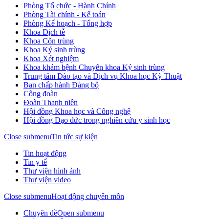
Phòng Tổ chức - Hành Chính
Phòng Tài chính - Kế toán
Phòng Kế hoạch - Tổng hợp
Khoa Dịch tễ
Khoa Côn trùng
Khoa Ký sinh trùng
Khoa Xét nghiệm
Khoa khám bệnh Chuyên khoa Ký sinh trùng
Trung tâm Đào tạo và Dịch vụ Khoa học Kỹ Thuật
Ban chấp hành Đảng bộ
Công đoàn
Đoàn Thanh niên
Hội đồng Khoa học và Công nghệ
Hội đồng Đạo đức trong nghiên cứu y sinh học
Close submenu
Tin tức sự kiện
Tin hoạt động
Tin y tế
Thư viện hình ảnh
Thư viện video
Close submenu
Hoạt động chuyên môn
Chuyên đề
Open submenu