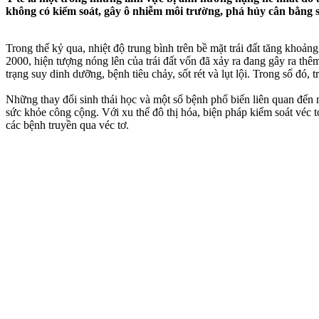
không có kiểm soát, gây ô nhiễm môi trường, phá hủy cân bằng s
Trong thế kỷ qua, nhiệt độ trung bình trên bề mặt trái đất tăng khoả
2000, hiện tượng nóng lên của trái đất vốn đã xảy ra đang gây ra th
trạng suy dinh dưỡng, bệnh tiêu chảy, sốt rét và lụt lội. Trong số đó,
Những thay đổi sinh thái học và một số bệnh phổ biến liên quan đến
sức khỏe công cộng. Với xu thế đô thị hóa, biện pháp kiểm soát véc tơ
các bệnh truyền qua véc tơ.