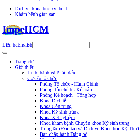
Dịch vụ khoa học kỹ thuật
Khám bệnh giun sán
ImpeHCM
Liên hệ
English
Trang chủ
Giới thiệu
Hình thành và Phát triển
Cơ cấu tổ chức
Phòng Tổ chức - Hành Chính
Phòng Tài chính - Kế toán
Phòng Kế hoạch - Tổng hợp
Khoa Dịch tễ
Khoa Côn trùng
Khoa Ký sinh trùng
Khoa Xét nghiệm
Khoa khám bệnh Chuyên khoa Ký sinh trùng
Trung tâm Đào tạo và Dịch vụ Khoa học Kỹ Thuậ
Ban chấp hành Đảng bộ