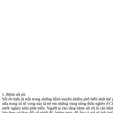
1. Bệnh sốt rét.
Sốt rét hiện là một trong những bệnh truyền nhiễm phổ biến nhất thế
nữa trong số tử vong này là trẻ em những vùng nông thôn nghèo ở Châ
nước nghèo kém phát triển. Người ta cho rằng bệnh sốt rét là căn bệnh
kéo theo sự thay đổi về nhiệt độ, lượng mưa, độ ẩm và gió sẽ ảnh hưở