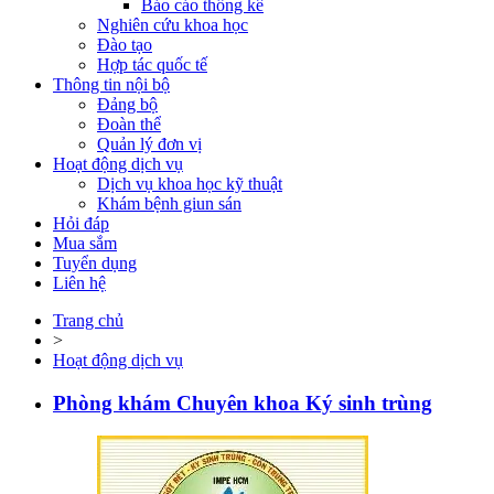
Báo cáo thống kê
Nghiên cứu khoa học
Đào tạo
Hợp tác quốc tế
Thông tin nội bộ
Đảng bộ
Đoàn thể
Quản lý đơn vị
Hoạt động dịch vụ
Dịch vụ khoa học kỹ thuật
Khám bệnh giun sán
Hỏi đáp
Mua sắm
Tuyển dụng
Liên hệ
Trang chủ
>
Hoạt động dịch vụ
Phòng khám Chuyên khoa Ký sinh trùng