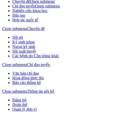
Chuyên đề
Open submenu
Chỉ đạo tuyến
Open submenu
Nghiên cứu khoa học
Đào tạo
Hợp tác quốc tế
Close submenu
Chuyên đề
Sốt rét
Ký sinh trùng
Ngoại ký sinh
Sốt xuất huyết
Các bệnh do Côn trùng khác
Close submenu
Chỉ đạo tuyến
Văn bản chỉ đạo
Hoạt động thực địa
Báo cáo thống kê
Close submenu
Thông tin nội bộ
Đảng bộ
Đoàn thể
Quản lý đơn vị