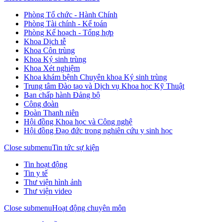
Phòng Tổ chức - Hành Chính
Phòng Tài chính - Kế toán
Phòng Kế hoạch - Tổng hợp
Khoa Dịch tễ
Khoa Côn trùng
Khoa Ký sinh trùng
Khoa Xét nghiệm
Khoa khám bệnh Chuyên khoa Ký sinh trùng
Trung tâm Đào tạo và Dịch vụ Khoa học Kỹ Thuật
Ban chấp hành Đảng bộ
Công đoàn
Đoàn Thanh niên
Hội đồng Khoa học và Công nghệ
Hội đồng Đạo đức trong nghiên cứu y sinh học
Close submenu
Tin tức sự kiện
Tin hoạt động
Tin y tế
Thư viện hình ảnh
Thư viện video
Close submenu
Hoạt động chuyên môn