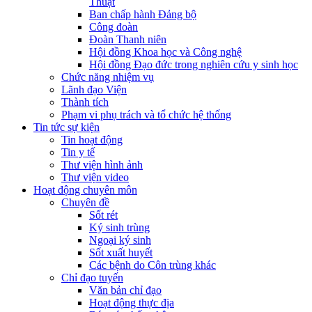
Thuật
Ban chấp hành Đảng bộ
Công đoàn
Đoàn Thanh niên
Hội đồng Khoa học và Công nghệ
Hội đồng Đạo đức trong nghiên cứu y sinh học
Chức năng nhiệm vụ
Lãnh đạo Viện
Thành tích
Phạm vi phụ trách và tổ chức hệ thống
Tin tức sự kiện
Tin hoạt động
Tin y tế
Thư viện hình ảnh
Thư viện video
Hoạt động chuyên môn
Chuyên đề
Sốt rét
Ký sinh trùng
Ngoại ký sinh
Sốt xuất huyết
Các bệnh do Côn trùng khác
Chỉ đạo tuyến
Văn bản chỉ đạo
Hoạt động thực địa