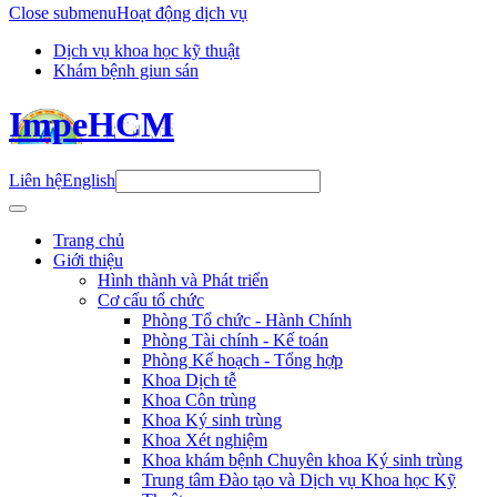
Close submenu
Hoạt động dịch vụ
Dịch vụ khoa học kỹ thuật
Khám bệnh giun sán
ImpeHCM
Liên hệ
English
Trang chủ
Giới thiệu
Hình thành và Phát triển
Cơ cấu tổ chức
Phòng Tổ chức - Hành Chính
Phòng Tài chính - Kế toán
Phòng Kế hoạch - Tổng hợp
Khoa Dịch tễ
Khoa Côn trùng
Khoa Ký sinh trùng
Khoa Xét nghiệm
Khoa khám bệnh Chuyên khoa Ký sinh trùng
Trung tâm Đào tạo và Dịch vụ Khoa học Kỹ