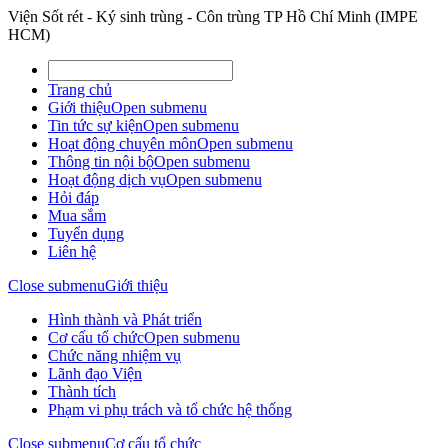
Viện Sốt rét - Ký sinh trùng - Côn trùng TP Hồ Chí Minh (IMPE
HCM)
Trang chủ
Giới thiệu
Open submenu
Tin tức sự kiện
Open submenu
Hoạt động chuyên môn
Open submenu
Thông tin nội bộ
Open submenu
Hoạt động dịch vụ
Open submenu
Hỏi đáp
Mua sắm
Tuyển dụng
Liên hệ
Close submenu
Giới thiệu
Hình thành và Phát triển
Cơ cấu tổ chức
Open submenu
Chức năng nhiệm vụ
Lãnh đạo Viện
Thành tích
Phạm vi phụ trách và tổ chức hệ thống
Close submenu
Cơ cấu tổ chức