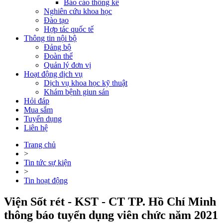
Báo cáo thống kê
Nghiên cứu khoa học
Đào tạo
Hợp tác quốc tế
Thông tin nội bộ
Đảng bộ
Đoàn thể
Quản lý đơn vị
Hoạt động dịch vụ
Dịch vụ khoa học kỹ thuật
Khám bệnh giun sán
Hỏi đáp
Mua sắm
Tuyển dụng
Liên hệ
Trang chủ
>
Tin tức sự kiện
>
Tin hoạt động
Viện Sốt rét - KST - CT TP. Hồ Chí Minh
thông báo tuyển dụng viên chức năm 2021