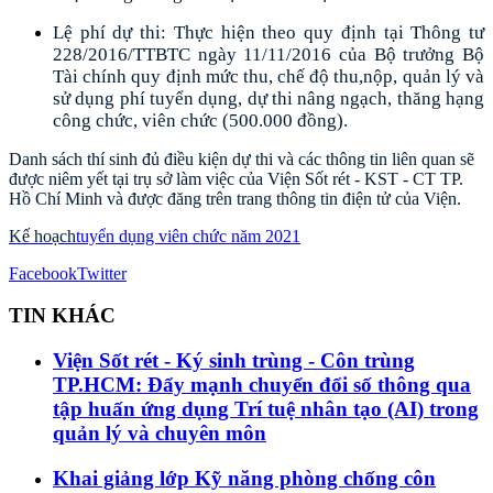
Lệ phí dự thi: Thực hiện theo quy định tại Thông tư
228/2016/TTBTC ngày 11/11/2016 của Bộ trưởng Bộ
Tài chính quy định mức thu, chế độ thu,nộp, quản lý và
sử dụng phí tuyển dụng, dự thi nâng ngạch, thăng hạng
công chức, viên chức (500.000 đồng).
Danh sách thí sinh đủ điều kiện dự thi và các thông tin liên quan sẽ
được niêm yết tại trụ sở làm việc của Viện Sốt rét - KST - CT TP.
Hồ Chí Minh và được đăng trên trang thông tin điện tử của Viện.
Kế hoạch
tuyển dụng viên chức năm 2021
Facebook
Twitter
TIN KHÁC
Viện Sốt rét - Ký sinh trùng - Côn trùng
TP.HCM: Đẩy mạnh chuyển đổi số thông qua
tập huấn ứng dụng Trí tuệ nhân tạo (AI) trong
quản lý và chuyên môn
Khai giảng lớp Kỹ năng phòng chống côn