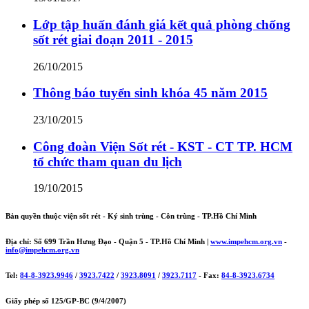
Lớp tập huấn đánh giá kết quả phòng chống
sốt rét giai đoạn 2011 - 2015
26/10/2015
Thông báo tuyển sinh khóa 45 năm 2015
23/10/2015
Công đoàn Viện Sốt rét - KST - CT TP. HCM
tổ chức tham quan du lịch
19/10/2015
Bản quyền thuộc viện sốt rét - Ký sinh trùng - Côn trùng - TP.Hồ Chí Minh
Địa chỉ: Số 699 Trần Hưng Đạo - Quận 5 - TP.Hồ Chí Minh |
www.impehcm.org.vn
-
info@impehcm.org.vn
Tel:
84-8-3923.9946
/
3923.7422
/
3923.8091
/
3923.7117
- Fax:
84-8-3923.6734
Giấy phép số 125/GP-BC (9/4/2007)