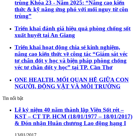
trùng Khóa 23 - Năm 2025: “Nâng cao kiến
thức & kỹ năng ứng phó với mối nguy từ côn
trùng”
Triển khai đánh giá hiệu quả phòng chống sốt
xuất huyết tại An Giang
Triển khai hoạt động chia sẻ kinh nghiệm,
nâng cao kiến thức về công tác “Giám sát véc
tơ chân đốt y học và biện pháp phòng chống
véc tơ chân đốt y học” tại TP. Cần Thơ
ONE HEALTH, MỐI QUAN HỆ GIỮA CON
NGƯỜI, ĐỘNG VẬT VÀ MÔI TRƯỜNG
Tin nổi bật
Lễ kỷ niệm 40 năm thành lập Viện Sốt rét –
KST – CT TP. HCM (18/01/1977 – 18/01/2017)
& Đón nhận Huân chương Lao động hạng I
13/01/2017