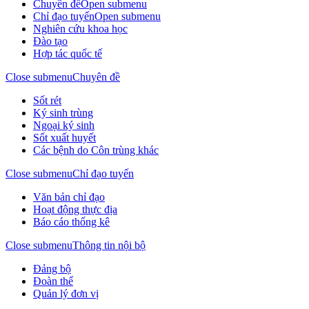
Chuyên đề
Open submenu
Chỉ đạo tuyến
Open submenu
Nghiên cứu khoa học
Đào tạo
Hợp tác quốc tế
Close submenu
Chuyên đề
Sốt rét
Ký sinh trùng
Ngoại ký sinh
Sốt xuất huyết
Các bệnh do Côn trùng khác
Close submenu
Chỉ đạo tuyến
Văn bản chỉ đạo
Hoạt động thực địa
Báo cáo thống kê
Close submenu
Thông tin nội bộ
Đảng bộ
Đoàn thể
Quản lý đơn vị