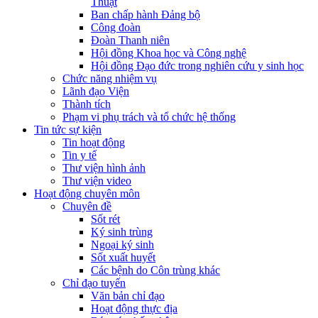
Thuật
Ban chấp hành Đảng bộ
Công đoàn
Đoàn Thanh niên
Hội đồng Khoa học và Công nghệ
Hội đồng Đạo đức trong nghiên cứu y sinh học
Chức năng nhiệm vụ
Lãnh đạo Viện
Thành tích
Phạm vi phụ trách và tổ chức hệ thống
Tin tức sự kiện
Tin hoạt động
Tin y tế
Thư viện hình ảnh
Thư viện video
Hoạt động chuyên môn
Chuyên đề
Sốt rét
Ký sinh trùng
Ngoại ký sinh
Sốt xuất huyết
Các bệnh do Côn trùng khác
Chỉ đạo tuyến
Văn bản chỉ đạo
Hoạt động thực địa