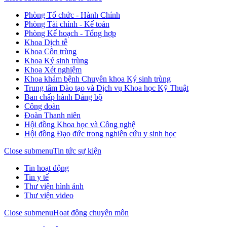
Phòng Tổ chức - Hành Chính
Phòng Tài chính - Kế toán
Phòng Kế hoạch - Tổng hợp
Khoa Dịch tễ
Khoa Côn trùng
Khoa Ký sinh trùng
Khoa Xét nghiệm
Khoa khám bệnh Chuyên khoa Ký sinh trùng
Trung tâm Đào tạo và Dịch vụ Khoa học Kỹ Thuật
Ban chấp hành Đảng bộ
Công đoàn
Đoàn Thanh niên
Hội đồng Khoa học và Công nghệ
Hội đồng Đạo đức trong nghiên cứu y sinh học
Close submenu
Tin tức sự kiện
Tin hoạt động
Tin y tế
Thư viện hình ảnh
Thư viện video
Close submenu
Hoạt động chuyên môn