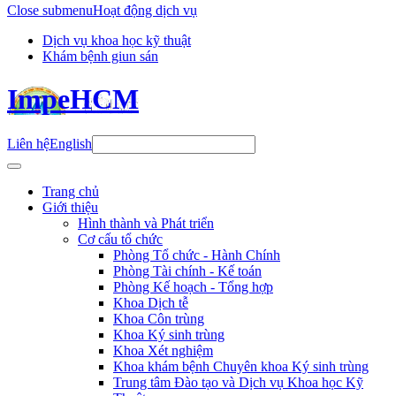
Close submenu
Hoạt động dịch vụ
Dịch vụ khoa học kỹ thuật
Khám bệnh giun sán
ImpeHCM
Liên hệ
English
Trang chủ
Giới thiệu
Hình thành và Phát triển
Cơ cấu tổ chức
Phòng Tổ chức - Hành Chính
Phòng Tài chính - Kế toán
Phòng Kế hoạch - Tổng hợp
Khoa Dịch tễ
Khoa Côn trùng
Khoa Ký sinh trùng
Khoa Xét nghiệm
Khoa khám bệnh Chuyên khoa Ký sinh trùng
Trung tâm Đào tạo và Dịch vụ Khoa học Kỹ