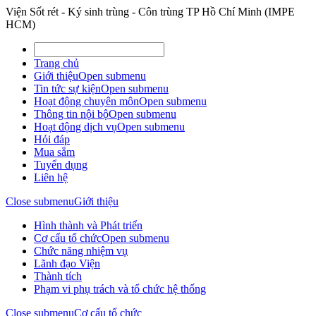
Viện Sốt rét - Ký sinh trùng - Côn trùng TP Hồ Chí Minh (IMPE
HCM)
Trang chủ
Giới thiệu
Open submenu
Tin tức sự kiện
Open submenu
Hoạt động chuyên môn
Open submenu
Thông tin nội bộ
Open submenu
Hoạt động dịch vụ
Open submenu
Hỏi đáp
Mua sắm
Tuyển dụng
Liên hệ
Close submenu
Giới thiệu
Hình thành và Phát triển
Cơ cấu tổ chức
Open submenu
Chức năng nhiệm vụ
Lãnh đạo Viện
Thành tích
Phạm vi phụ trách và tổ chức hệ thống
Close submenu
Cơ cấu tổ chức