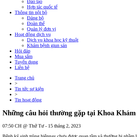
Đào tạo
Hợp tác quốc tế
Thông tin nội bộ
Đảng bộ
Đoàn thể
Quản lý đơn vị
Hoạt động dịch vụ
Dịch vụ khoa học kỹ thuật
Khám bệnh giun sán
Hỏi đáp
Mua sắm
Tuyển dụng
Liên hệ
Trang chủ
>
Tin tức sự kiện
>
Tin hoạt động
Những câu hỏi thường gặp tại Khoa Khám 
07:50 CH @ Thứ Tư - 15 tháng 2, 2023
Bệnh ký sinh trùng hiện
nay chưa được quan tâm và thường bị nhầm lẫn