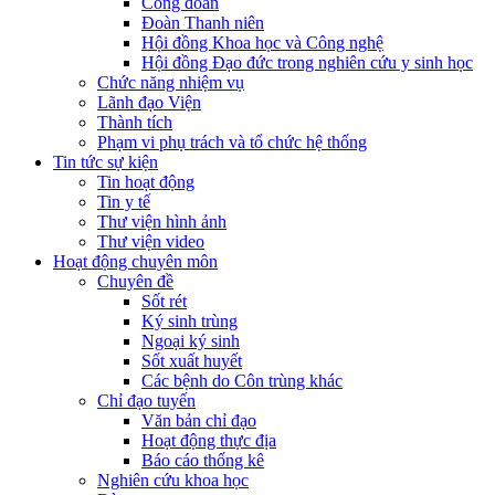
Công đoàn
Đoàn Thanh niên
Hội đồng Khoa học và Công nghệ
Hội đồng Đạo đức trong nghiên cứu y sinh học
Chức năng nhiệm vụ
Lãnh đạo Viện
Thành tích
Phạm vi phụ trách và tổ chức hệ thống
Tin tức sự kiện
Tin hoạt động
Tin y tế
Thư viện hình ảnh
Thư viện video
Hoạt động chuyên môn
Chuyên đề
Sốt rét
Ký sinh trùng
Ngoại ký sinh
Sốt xuất huyết
Các bệnh do Côn trùng khác
Chỉ đạo tuyến
Văn bản chỉ đạo
Hoạt động thực địa
Báo cáo thống kê
Nghiên cứu khoa học