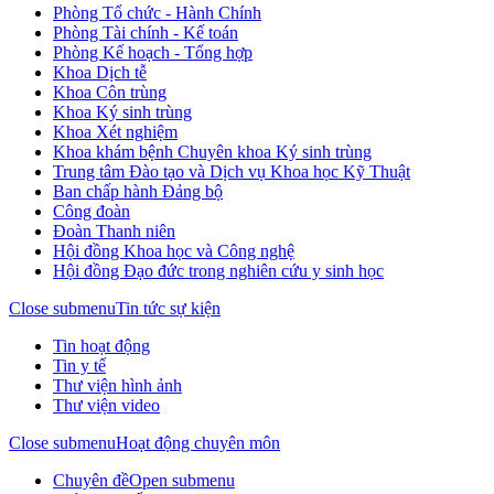
Phòng Tổ chức - Hành Chính
Phòng Tài chính - Kế toán
Phòng Kế hoạch - Tổng hợp
Khoa Dịch tễ
Khoa Côn trùng
Khoa Ký sinh trùng
Khoa Xét nghiệm
Khoa khám bệnh Chuyên khoa Ký sinh trùng
Trung tâm Đào tạo và Dịch vụ Khoa học Kỹ Thuật
Ban chấp hành Đảng bộ
Công đoàn
Đoàn Thanh niên
Hội đồng Khoa học và Công nghệ
Hội đồng Đạo đức trong nghiên cứu y sinh học
Close submenu
Tin tức sự kiện
Tin hoạt động
Tin y tế
Thư viện hình ảnh
Thư viện video
Close submenu
Hoạt động chuyên môn
Chuyên đề
Open submenu