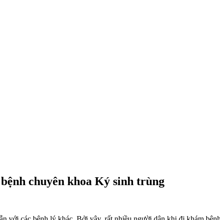
bệnh chuyên khoa Ký sinh trùng
 với các bệnh lý khác. Bởi vậy, rất nhiều người dân khi đi khám bệnh 