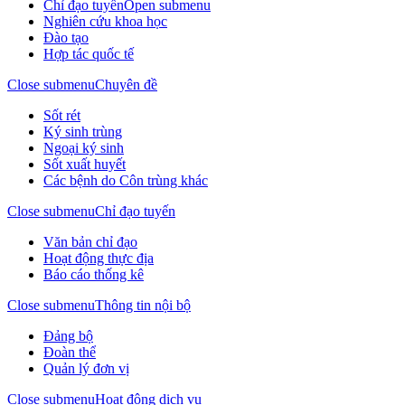
Chỉ đạo tuyến
Open submenu
Nghiên cứu khoa học
Đào tạo
Hợp tác quốc tế
Close submenu
Chuyên đề
Sốt rét
Ký sinh trùng
Ngoại ký sinh
Sốt xuất huyết
Các bệnh do Côn trùng khác
Close submenu
Chỉ đạo tuyến
Văn bản chỉ đạo
Hoạt động thực địa
Báo cáo thống kê
Close submenu
Thông tin nội bộ
Đảng bộ
Đoàn thể
Quản lý đơn vị
Close submenu
Hoạt động dịch vụ