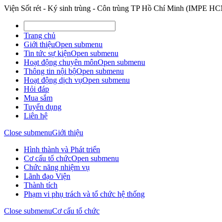
Viện Sốt rét - Ký sinh trùng - Côn trùng TP Hồ Chí Minh (IMPE H
Trang chủ
Giới thiệu
Open submenu
Tin tức sự kiện
Open submenu
Hoạt động chuyên môn
Open submenu
Thông tin nội bộ
Open submenu
Hoạt động dịch vụ
Open submenu
Hỏi đáp
Mua sắm
Tuyển dụng
Liên hệ
Close submenu
Giới thiệu
Hình thành và Phát triển
Cơ cấu tổ chức
Open submenu
Chức năng nhiệm vụ
Lãnh đạo Viện
Thành tích
Phạm vi phụ trách và tổ chức hệ thống
Close submenu
Cơ cấu tổ chức