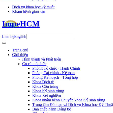
Dịch vụ khoa học kỹ thuật
Khám bệnh giun sán
ImpeHCM
Liên hệ
English
Trang chủ
Giới thiệu
Hình thành và Phát triển
Cơ cấu tổ chức
Phòng Tổ chức - Hành Chính
Phòng Tài chính - Kế toán
Phòng Kế hoạch - Tổng hợp
Khoa Dịch tễ
Khoa Côn trùng
Khoa Ký sinh trùng
Khoa Xét nghiệm
Khoa khám bệnh Chuyên khoa Ký sinh trùng
Trung tâm Đào tạo và Dịch vụ Khoa học Kỹ Thuậ
Ban chấp hành Đảng bộ