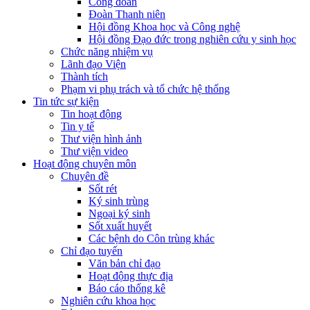
Công đoàn
Đoàn Thanh niên
Hội đồng Khoa học và Công nghệ
Hội đồng Đạo đức trong nghiên cứu y sinh học
Chức năng nhiệm vụ
Lãnh đạo Viện
Thành tích
Phạm vi phụ trách và tổ chức hệ thống
Tin tức sự kiện
Tin hoạt động
Tin y tế
Thư viện hình ảnh
Thư viện video
Hoạt động chuyên môn
Chuyên đề
Sốt rét
Ký sinh trùng
Ngoại ký sinh
Sốt xuất huyết
Các bệnh do Côn trùng khác
Chỉ đạo tuyến
Văn bản chỉ đạo
Hoạt động thực địa
Báo cáo thống kê
Nghiên cứu khoa học