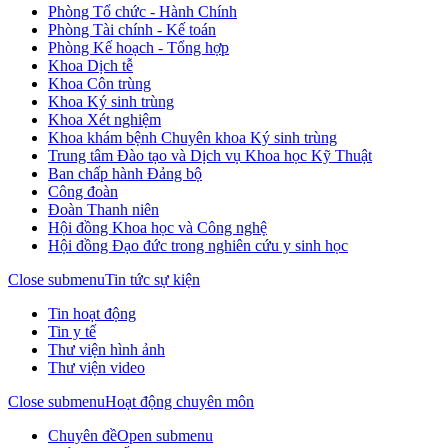
Phòng Tổ chức - Hành Chính
Phòng Tài chính - Kế toán
Phòng Kế hoạch - Tổng hợp
Khoa Dịch tễ
Khoa Côn trùng
Khoa Ký sinh trùng
Khoa Xét nghiệm
Khoa khám bệnh Chuyên khoa Ký sinh trùng
Trung tâm Đào tạo và Dịch vụ Khoa học Kỹ Thuật
Ban chấp hành Đảng bộ
Công đoàn
Đoàn Thanh niên
Hội đồng Khoa học và Công nghệ
Hội đồng Đạo đức trong nghiên cứu y sinh học
Close submenu
Tin tức sự kiện
Tin hoạt động
Tin y tế
Thư viện hình ảnh
Thư viện video
Close submenu
Hoạt động chuyên môn
Chuyên đề
Open submenu