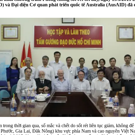
 và Đại diện Cơ quan phát triển quốc tế Australia (AusAID) đã có
rong thời gian qua, số mắc và chết do sốt rét liên tục giảm, không để 
(Bình Phước, Gia Lai, Đăk Nông) khu vực phía Nam và cao nguyên Việt 