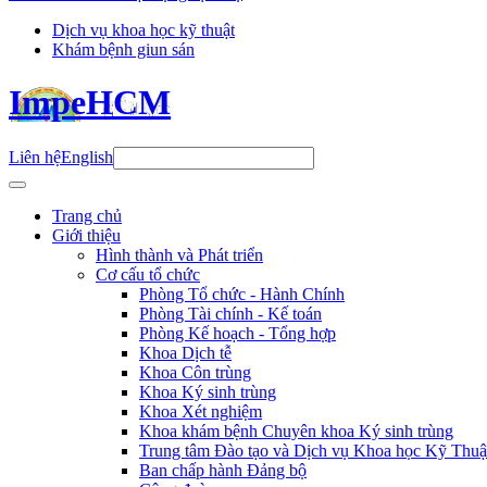
Dịch vụ khoa học kỹ thuật
Khám bệnh giun sán
ImpeHCM
Liên hệ
English
Trang chủ
Giới thiệu
Hình thành và Phát triển
Cơ cấu tổ chức
Phòng Tổ chức - Hành Chính
Phòng Tài chính - Kế toán
Phòng Kế hoạch - Tổng hợp
Khoa Dịch tễ
Khoa Côn trùng
Khoa Ký sinh trùng
Khoa Xét nghiệm
Khoa khám bệnh Chuyên khoa Ký sinh trùng
Trung tâm Đào tạo và Dịch vụ Khoa học Kỹ Thuậ
Ban chấp hành Đảng bộ