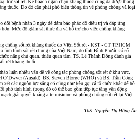
oại trừ sốt rét. Kế hoạch ngăn chặn kháng thuốc cúng đã được thông
áng thuốc. Do đó cần phải phổ biến thông tin về phòng chống và loại
eo dõi bệnh nhân 3 ngày để đảm bảo phác đồ điều trị và đáp ứng
p hơn. Mức độ giám sát thực địa và hỗ trợ cho việc chống kháng
òng chống sốt rét kháng thuốc do Viện Sốt rét - KST - CT TP.HCM
ho tình hình sốt rét chung của Việt Nam, do tỉnh Bình Phước có số
an chức năng chủ quan, thiếu quan tâm. TS. Lê Thành Đồng đánh giá
t rét kháng thuốc.
thảo luận nhiều vấn đề về công tác phòng chống sốt rét ở khu vực,
chael O’Dwyer (Ausaid), BS. Steven Bjorge (WHO) và BS. Trần Công
m xét các nguồn lực sẵng có cũng như kêu gọi cá tổ chức khác để hỗ
đối phó tình hình (trong đó có thể bao gồm tiếp tục tăng vận động
ch giải quyết kháng artermisinine và phòng chống sốt rét tại Việt
ThS. Nguyễn Thị Hồng Ân