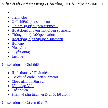
Viện Sốt rét - Ký sinh trùng - Côn trùng TP Hồ Chí Minh (IMPE H
Trang chủ
Giới thiệu
Open submenu
Tin tức sự kiện
Open submenu
Hoạt động chuyên môn
Open submenu
Thông tin nội bộ
Open submenu
Hoạt động dịch vụ
Open submenu
Hỏi đáp
Mua sắm
Tuyển dụng
Liên hệ
Close submenu
Giới thiệu
Hình thành và Phát triển
Cơ cấu tổ chức
Open submenu
Chức năng nhiệm vụ
Lãnh đạo Viện
Thành tích
Phạm vi phụ trách và tổ chức hệ thống
Close submenu
Cơ cấu tổ chức