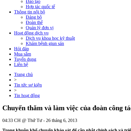
Đào tạo
Hợp tác quốc tế
Thông tin nội bộ
Đảng bộ
Đoàn thể
Quản lý đơn vị
Hoạt động dịch vụ
Dịch vụ khoa học kỹ thuật
Khám bệnh giun sán
Hỏi đáp
Mua sắm
Tuyển dụng
Liên hệ
Trang chủ
>
Tin tức sự kiện
>
Tin hoạt động
Chuyến thăm và làm việc của đoàn công t
04:33 CH @ Thứ Tư - 26 tháng 6, 2013
Trong khuôn khổ chuyến khảo sát để cập nhật chính sách và triển