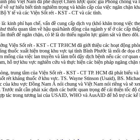
Chính phủ Việt Nam đã phê duyệt Chiến lược quốc gia Phòng chống và l
ế về sự hiểu biết tính nghiêm trọng và khẩn cấp của việc ngăn chặn kh
a Bộ Y tế và các Viện Sốt rét - KST - CT và các tỉnh.
à: kinh phí hạn chế, vấn đề cung cấp dịch vụ (khó khăn trong việc th
như thiếu quan tâm về hậu quả/hành động của ngành y tế ở các cấp thấ
 thiết để ngăn chặn, có lẽ là do thiếu nguồn lực giám sát và theo dõi.
ưởng Viện Sốt rét - KST - CT TP.HCM đã giới thiệu các hoạt động ph
háng thuốc xuất hiện trong khu vực tại tỉnh Bình Phước là mối đe dọa c
mầm mống của việc lan truyền và làm trỗi dậy dịch bệnh nếu các cơ qu
 hỗ trợ khu vực nghiên cứu và thực hiện các biện pháp ngăng chặn số
hòng, trung tâm của Viện Sốt rét - KST - CT TP. HCM đã phát biểu và 
g sốt rét kháng thuốc ở khu vực. TS. Wayne Stinson (Usaid), BS. Mi
thuốc của khu vực Đồng Nam Á nói chung và Việt Nam nói riêng và sẽ xe
. Trước mắt cần phải xác định các bước quan trọng để cải thiện tốc độ 
hợp tác trong tương lai của USAID, WHO và AusAID để hỗ trợ các kế hoạ