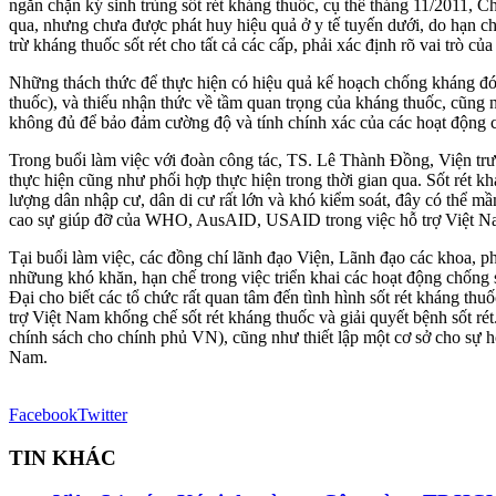
ngăn chặn ký sinh trùng sốt rét kháng thuốc, cụ thể tháng 11/2011, 
qua, nhưng chưa được phát huy hiệu quả ở y tế tuyến dưới, do hạn ch
trừ kháng thuốc sốt rét cho tất cả các cấp, phải xác định rõ vai trò củ
Những thách thức để thực hiện có hiệu quả kế hoạch chống kháng đó l
thuốc), và thiếu nhận thức về tầm quan trọng của kháng thuốc, cũng 
không đủ để bảo đảm cường độ và tính chính xác của các hoạt động cần
Trong buổi làm việc với đoàn công tác, TS. Lê Thành Đồng, Viện tr
thực hiện cũng như phối hợp thực hiện trong thời gian qua. Sốt rét k
lượng dân nhập cư, dân di cư rất lớn và khó kiểm soát, đây có thể 
cao sự giúp đỡ của WHO, AusAID, USAID trong việc hỗ trợ Việt Nam,
Tại buổi làm việc, các đồng chí lãnh đạo Viện, Lãnh đạo các khoa, p
nhữung khó khăn, hạn chế trong việc triển khai các hoạt động chốn
Đại cho biết các tổ chức rất quan tâm đến tình hình sốt rét kháng 
trợ Việt Nam khống chế sốt rét kháng thuốc và giải quyết bệnh sốt rét
chính sách cho chính phủ VN), cũng như thiết lập một cơ sở cho sự 
Nam.
Facebook
Twitter
TIN KHÁC