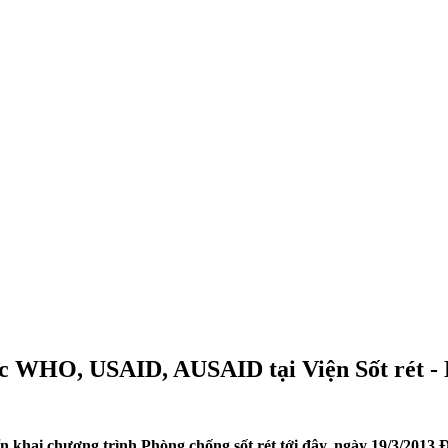
ác WHO, USAID, AUSAID tại Viện Sốt rét 
 khai chương trình Phòng chống sốt rét tới đây, ngày 19/3/2013 Đ