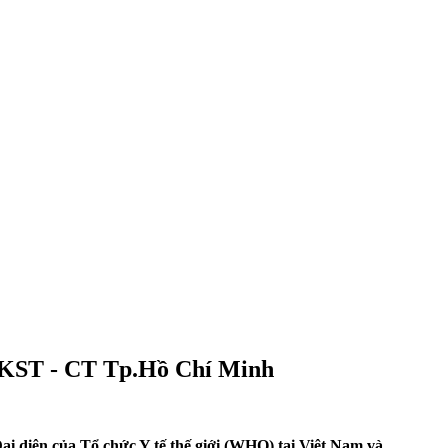
- KST - CT Tp.Hồ Chí Minh
ại diện của Tổ chức Y tế thế giới (WHO) tại Việt Nam và