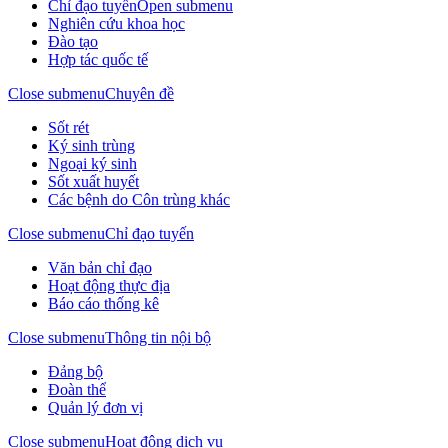
Chỉ đạo tuyến
Open submenu
Nghiên cứu khoa học
Đào tạo
Hợp tác quốc tế
Close submenu
Chuyên đề
Sốt rét
Ký sinh trùng
Ngoại ký sinh
Sốt xuất huyết
Các bệnh do Côn trùng khác
Close submenu
Chỉ đạo tuyến
Văn bản chỉ đạo
Hoạt động thực địa
Báo cáo thống kê
Close submenu
Thông tin nội bộ
Đảng bộ
Đoàn thể
Quản lý đơn vị
Close submenu
Hoạt động dịch vụ