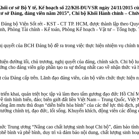
hối cơ sở Bộ Y tế, Kế hoạch số 22/KH-ĐUVSR ngày 24/11/2015 c
c cơ sở Đảng, đảng viên năm 2015”, Chi bộ Khối Hành chính – Chứ
ộc Đảng bộ Viện Sốt rét - KST - CT TP. HCM, được thành lập theo Q
Phòng Tài chính - Kế toán, Phòng Kế hoạch - Vật tư – Tổng hợp. Tổn
quyết của BCH Đảng bộ đề ra trong việc thực hiện nhiệm vụ chính trị v
iện đường lối, chủ trương, nghị quyết của đảng, chính sách. Chi bộ luô
ởng cho đảng viên góp phần tạo ra sự thống nhất cao về nhận thức và 
ết của Đảng cấp trên. Lãnh đạo đảng viên, cán bộ viên chức thực hiện
triển khai, quán triệt học tập và làm theo tấm gương đạo đức Hồ Chí 
ề tình hình biển, đảo; biên giới đất liền Việt Nam – Trung Quốc, Vi
ống âm mưu thủ đoạn “diễn biến hòa bình” của các thế lực thù địch, p
 tưởng chính trị, đạo đức, lối sống. Khuyến khích, động viên các đồng
 Trung ương “Nâng cao chất lượng sinh hoạt Chi bộ”, đảm bảo tính lãn
hê bình và phê bình, duy trì và đảm bảo nội dung, chất lượng sinh hoạ