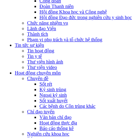
Công đoàn
Đoàn Thanh niên
Hội đồng Khoa học và Công nghệ
Hội đồng Đạo đức trong nghiên cứu y sinh học
Chức năng nhiệm vụ
Lãnh đạo Viện
Thành tích
Phạm vi phụ trách và tổ chức hệ thống
Tin tức sự kiện
Tin hoạt động
Tin y tế
Thư viện hình ảnh
Thư viện video
Hoạt động chuyên môn
Chuyên đề
Sốt rét
Ký sinh trùng
Ngoại ký sinh
Sốt xuất huyết
Các bệnh do Côn trùng khác
Chỉ đạo tuyến
Văn bản chỉ đạo
Hoạt động thực địa
Báo cáo thống kê
Nghiên cứu khoa học