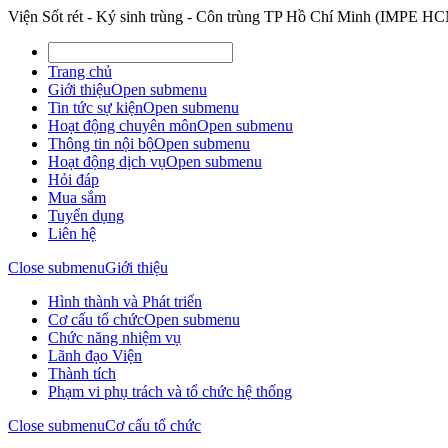
Viện Sốt rét - Ký sinh trùng - Côn trùng TP Hồ Chí Minh (IMPE H
Trang chủ
Giới thiệu
Open submenu
Tin tức sự kiện
Open submenu
Hoạt động chuyên môn
Open submenu
Thông tin nội bộ
Open submenu
Hoạt động dịch vụ
Open submenu
Hỏi đáp
Mua sắm
Tuyển dụng
Liên hệ
Close submenu
Giới thiệu
Hình thành và Phát triển
Cơ cấu tổ chức
Open submenu
Chức năng nhiệm vụ
Lãnh đạo Viện
Thành tích
Phạm vi phụ trách và tổ chức hệ thống
Close submenu
Cơ cấu tổ chức