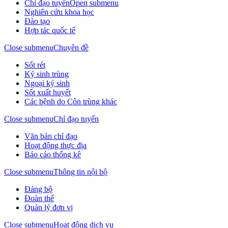
Chỉ đạo tuyến
Open submenu
Nghiên cứu khoa học
Đào tạo
Hợp tác quốc tế
Close submenu
Chuyên đề
Sốt rét
Ký sinh trùng
Ngoại ký sinh
Sốt xuất huyết
Các bệnh do Côn trùng khác
Close submenu
Chỉ đạo tuyến
Văn bản chỉ đạo
Hoạt động thực địa
Báo cáo thống kê
Close submenu
Thông tin nội bộ
Đảng bộ
Đoàn thể
Quản lý đơn vị
Close submenu
Hoạt động dịch vụ