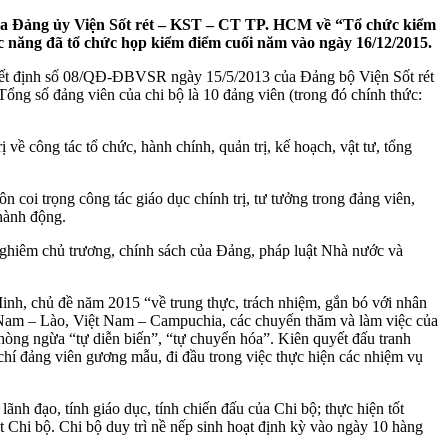
ủa Đảng ủy Viện Sốt rét – KST – CT TP. HCM về “Tổ chức kiểm
c năng đã tổ chức họp kiểm điểm cuối năm vào ngày 16/12/2015.
uyết định số 08/QĐ-ĐBVSR ngày 15/5/2013 của Đảng bộ Viện Sốt rét
g số đảng viên của chi bộ là 10 đảng viên (trong đó chính thức:
ề công tác tổ chức, hành chính, quản trị, kế hoạch, vật tư, tổng
n coi trọng công tác giáo dục chính trị, tư tưởng trong đảng viên,
hành động.
 nghiêm chủ trương, chính sách của Đảng, pháp luật Nhà nước và
Minh, chủ đề năm 2015 “về trung thực, trách nhiệm, gắn bó với nhân
ệt Nam – Lào, Việt Nam – Campuchia, các chuyến thăm và làm việc của
hòng ngừa “tự diễn biến”, “tự chuyển hóa”. Kiên quyết đấu tranh
 chí đảng viên gương mẫu, đi đầu trong việc thực hiện các nhiệm vụ
h đạo, tính giáo dục, tính chiến đấu của Chi bộ; thực hiện tốt
t Chi bộ. Chi bộ duy trì nề nếp sinh hoạt định kỳ vào ngày 10 hàng