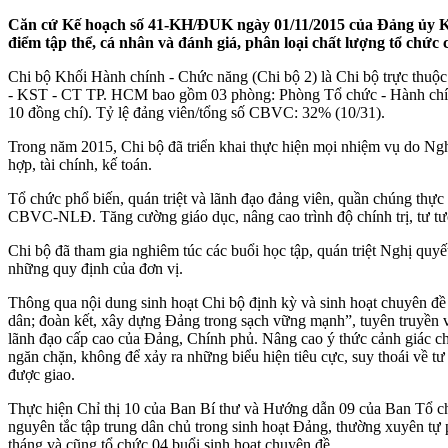
Căn cứ Kế hoạch số 41-KH/ĐUK ngày 01/11/2015 của Đảng ủy K
điểm tập thể, cá nhân và đánh giá, phân loại chất lượng tổ chứ
Chi bộ Khối Hành chính - Chức năng (Chi bộ 2) là Chi bộ trực thu
- KST - CT TP. HCM bao gồm 03 phòng: Phòng Tổ chức - Hành chính, 
10 đồng chí). Tỷ lệ đảng viên/tổng số CBVC: 32% (10/31).
Trong năm 2015, Chi bộ đã triển khai thực hiện mọi nhiệm vụ do Nghị 
hợp, tài chính, kế toán.
Tổ chức phổ biến, quán triệt và lãnh đạo đảng viên, quần chúng thực h
CBVC-NLĐ. Tăng cường giáo dục, nâng cao trình độ chính trị, tư tư
Chi bộ đã tham gia nghiêm túc các buổi học tập, quán triệt Nghị quy
những quy định của đơn vị.
Thông qua nội dung sinh hoạt Chi bộ định kỳ và sinh hoạt chuyên đề 
dân; đoàn kết, xây dựng Đảng trong sạch vững mạnh”, tuyên truyền v
lãnh đạo cấp cao của Đảng, Chính phủ. Nâng cao ý thức cảnh giác ch
ngăn chặn, không để xảy ra những biểu hiện tiêu cực, suy thoái về tư
được giao.
Thực hiện Chỉ thị 10 của Ban Bí thư và Hướng dẫn 09 của Ban Tổ chức
nguyên tắc tập trung dân chủ trong sinh hoạt Đảng, thường xuyên tự p
tháng và cũng tổ chức 04 buổi sinh hoạt chuyên đề.