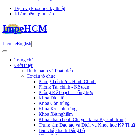
Dịch vụ khoa học kỹ thuật
Khám bệnh giun sán
ImpeHCM
Liên hệ
English
Trang chủ
Giới thiệu
Hình thành và Phát triển
Cơ cấu tổ chức
Phòng Tổ chức - Hành Chính
Phòng Tài chính - Kế toán
Phòng Kế hoạch - Tổng hợp
Khoa Dịch tễ
Khoa Côn trùng
Khoa Ký sinh trùng
Khoa Xét nghiệm
Khoa khám bệnh Chuyên khoa Ký sinh trùng
Trung tâm Đào tạo và Dịch vụ Khoa học Kỹ Thuậ
Ban chấp hành Đảng bộ