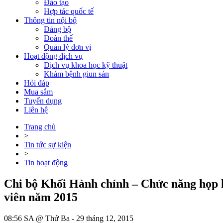
Đào tạo
Hợp tác quốc tế
Thông tin nội bộ
Đảng bộ
Đoàn thể
Quản lý đơn vị
Hoạt động dịch vụ
Dịch vụ khoa học kỹ thuật
Khám bệnh giun sán
Hỏi đáp
Mua sắm
Tuyển dụng
Liên hệ
Trang chủ
>
Tin tức sự kiện
>
Tin hoạt động
Chi bộ Khối Hành chính – Chức năng họp ki
viên năm 2015
08:56 SA @ Thứ Ba - 29 tháng 12, 2015