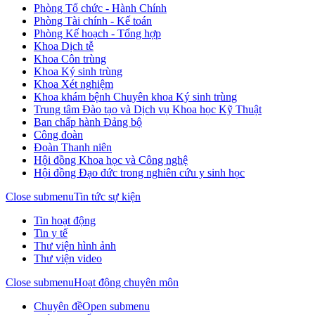
Phòng Tổ chức - Hành Chính
Phòng Tài chính - Kế toán
Phòng Kế hoạch - Tổng hợp
Khoa Dịch tễ
Khoa Côn trùng
Khoa Ký sinh trùng
Khoa Xét nghiệm
Khoa khám bệnh Chuyên khoa Ký sinh trùng
Trung tâm Đào tạo và Dịch vụ Khoa học Kỹ Thuật
Ban chấp hành Đảng bộ
Công đoàn
Đoàn Thanh niên
Hội đồng Khoa học và Công nghệ
Hội đồng Đạo đức trong nghiên cứu y sinh học
Close submenu
Tin tức sự kiện
Tin hoạt động
Tin y tế
Thư viện hình ảnh
Thư viện video
Close submenu
Hoạt động chuyên môn
Chuyên đề
Open submenu