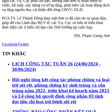
nghị các Vụ, Cục phải chỉ đạo, hướng dẫn đơn vị hoàn thiện tổ
chức, bộ máy, xây dựng cơ sở hạ tầng, phát triển các hoạt động dịch
vụ tăng nguồn thu, cải thiện đời sống CBVC-NLĐ.
PGS.TS. Lê Thành Đồng thay mặt đơn vị đã cảm ơn sự quan tâm,
giúp đỡ của Lãnh đạo Bộ Y tế, các Vụ, Cục và hứa sẽ triển khai
thực hiện các ý kiến chỉ đạo của Thứ trưởng tại cuộc họp.
ThS. Phạm Giang Anh
Facebook
Twitter
TIN KHÁC
LỊCH CÔNG TÁC TUẦN 26 (24/06/2024 -
30/06/2024)
Hội nghị tổng kết công tác phòng chống và loại
trừ sốt rét, phòng chống ký sinh trùng và côn
trùng năm 2022, triển khai kế hoạch năm 2023
và Lễ công bố quyết định công nhận 03 tỉnh
đạt tiêu chí loại trừ bệnh sốt rét
THÔNG BÁO CÔNG NHẬN KẾT QUẢ