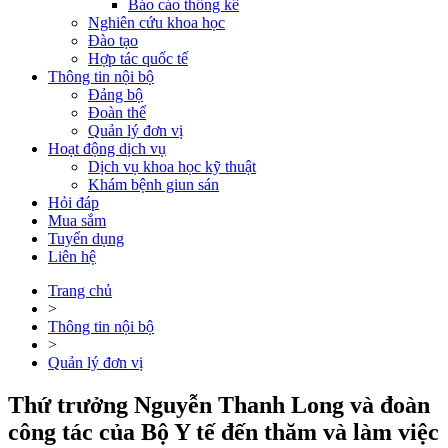
Báo cáo thống kê
Nghiên cứu khoa học
Đào tạo
Hợp tác quốc tế
Thông tin nội bộ
Đảng bộ
Đoàn thể
Quản lý đơn vị
Hoạt động dịch vụ
Dịch vụ khoa học kỹ thuật
Khám bệnh giun sán
Hỏi đáp
Mua sắm
Tuyển dụng
Liên hệ
Trang chủ
>
Thông tin nội bộ
>
Quản lý đơn vị
Thứ trưởng Nguyễn Thanh Long và đoàn
công tác của Bộ Y tế đến thăm và làm việc