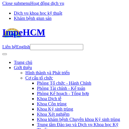
Close submenu
Hoạt động dịch vụ
Dịch vụ khoa học kỹ thuật
Khám bệnh giun sán
ImpeHCM
Liên hệ
English
Trang chủ
Giới thiệu
Hình thành và Phát triển
Cơ cấu tổ chức
Phòng Tổ chức - Hành Chính
Phòng Tài chính - Kế toán
Phòng Kế hoạch - Tổng hợp
Khoa Dịch tễ
Khoa Côn trùng
Khoa Ký sinh trùng
Khoa Xét nghiệm
Khoa khám bệnh Chuyên khoa Ký sinh trùng
Trung tâm Đào tạo và Dịch vụ Khoa học Kỹ