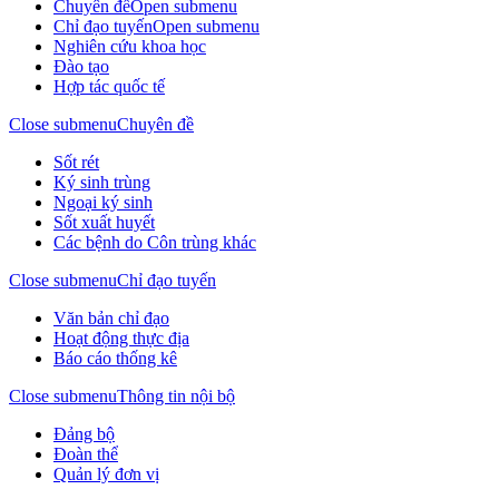
Chuyên đề
Open submenu
Chỉ đạo tuyến
Open submenu
Nghiên cứu khoa học
Đào tạo
Hợp tác quốc tế
Close submenu
Chuyên đề
Sốt rét
Ký sinh trùng
Ngoại ký sinh
Sốt xuất huyết
Các bệnh do Côn trùng khác
Close submenu
Chỉ đạo tuyến
Văn bản chỉ đạo
Hoạt động thực địa
Báo cáo thống kê
Close submenu
Thông tin nội bộ
Đảng bộ
Đoàn thể
Quản lý đơn vị