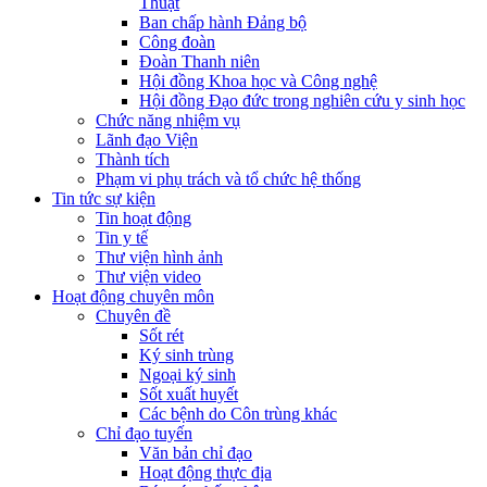
Thuật
Ban chấp hành Đảng bộ
Công đoàn
Đoàn Thanh niên
Hội đồng Khoa học và Công nghệ
Hội đồng Đạo đức trong nghiên cứu y sinh học
Chức năng nhiệm vụ
Lãnh đạo Viện
Thành tích
Phạm vi phụ trách và tổ chức hệ thống
Tin tức sự kiện
Tin hoạt động
Tin y tế
Thư viện hình ảnh
Thư viện video
Hoạt động chuyên môn
Chuyên đề
Sốt rét
Ký sinh trùng
Ngoại ký sinh
Sốt xuất huyết
Các bệnh do Côn trùng khác
Chỉ đạo tuyến
Văn bản chỉ đạo
Hoạt động thực địa