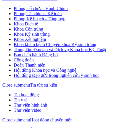
Phòng Tổ chức - Hành Chính
Phòng Tài chính - Kế toán
Phòng Kế hoạch - Tổng hợp
Khoa Dịch tễ
Khoa Côn trùng
Khoa Ký sinh trùng
Khoa Xét nghiệm
Khoa khám bệnh Chuyên khoa Ký sinh trùng
Trung tâm Đào tạo và Dịch vụ Khoa học Kỹ Thuật
Ban chấp hành Đảng bộ
Công đoàn
Đoàn Thanh niên
Hội đồng Khoa học và Công nghệ
Hội đồng Đạo đức trong nghiên cứu y sinh học
Close submenu
Tin tức sự kiện
Tin hoạt động
Tin y tế
Thư viện hình ảnh
Thư viện video
Close submenu
Hoạt động chuyên môn