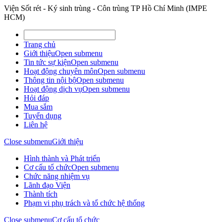
Viện Sốt rét - Ký sinh trùng - Côn trùng TP Hồ Chí Minh (IMPE
HCM)
Trang chủ
Giới thiệu
Open submenu
Tin tức sự kiện
Open submenu
Hoạt động chuyên môn
Open submenu
Thông tin nội bộ
Open submenu
Hoạt động dịch vụ
Open submenu
Hỏi đáp
Mua sắm
Tuyển dụng
Liên hệ
Close submenu
Giới thiệu
Hình thành và Phát triển
Cơ cấu tổ chức
Open submenu
Chức năng nhiệm vụ
Lãnh đạo Viện
Thành tích
Phạm vi phụ trách và tổ chức hệ thống
Close submenu
Cơ cấu tổ chức