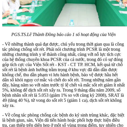
PGS.TS.Lê Thành Đồng báo cáo 1 số hoạt động của Viện
- Về những thành quả đạt được, chủ yếu trong thời gian qua là công
tác phòng chống sốt rét. Phải nói chương trình PCSR là một trong
những chương trình y tế thành công nhất, cùng với nỗ lực tích cực
của hệ thống chuyên khoa PCSR của cả nước, trong đó có sự đóng
góp tích cực của Viện Sốt rét - KST - CT TP. HCM, kết quả từ chỗ
sốt rét là bệnh ảnh hưởng trầm trọng ở khu vực đã dần dần được
khống chế, thu dần phạm vi lưu hành bệnh, bảo vệ được hầu hết
dân số khỏi nguy cơ mắc và chết do sốt rét. Trong những năm gần
đây, hàng năm so với năm trước tỷ lệ chết và mắc sốt rét giảm ít nhất
5%, không để dịch sốt rét xẩy ra. Trong 9 tháng đầu năm 2009, số
bệnh nhân sốt rét là 5.053 (giảm 1% so với cùng kỳ 2008), SRAT là
49 (tăng 40 %), tử vong do sốt rét 5 (giảm 1 ca), dịch sốt rét không
xảy ra.
- Về công tác phòng chống các bệnh do ký sinh trùng khác, đặc biệt
là bệnh giun, sán, Viện đã tiến hành hoặc phối hợp thực hiện điều
tra, can thiệp trên diện hẹp ở một số vùng trọng điểm, tuy nhiên cho