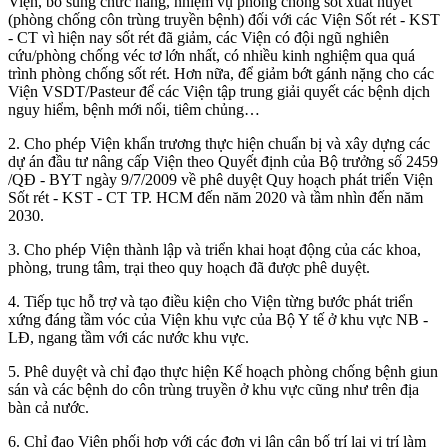
Viện, bổ sung chức năng, nhiệm vụ phòng chống sốt xuất huyết
(phòng chống côn trùng truyền bệnh) đối với các Viện Sốt rét - KST
- CT vì hiện nay sốt rét đã giảm, các Viện có đội ngũ nghiên
cứu/phòng chống véc tơ lớn nhất, có nhiều kinh nghiệm qua quá
trình phòng chống sốt rét. Hơn nữa, để giảm bớt gánh nặng cho các
Viện VSDT/Pasteur để các Viện tập trung giải quyết các bệnh dịch
nguy hiểm, bệnh mới nổi, tiêm chủng…
2. Cho phép Viện khẩn trương thực hiện chuẩn bị và xây dựng các
dự án đầu tư nâng cấp Viện theo Quyết định của Bộ trưởng số 2459
/QĐ - BYT ngày 9/7/2009 về phê duyệt Quy hoạch phát triển Viện
Sốt rét - KST - CT TP. HCM đến năm 2020 và tầm nhìn đến năm
2030.
3. Cho phép Viện thành lập và triển khai hoạt động của các khoa,
phòng, trung tâm, trại theo quy hoạch đã được phê duyệt.
4. Tiếp tục hỗ trợ và tạo điều kiện cho Viện từng bước phát triển
xứng đáng tầm vóc của Viện khu vực của Bộ Y tế ở khu vực NB -
LĐ, ngang tầm với các nước khu vực.
5. Phê duyệt và chỉ đạo thực hiện Kế hoạch phòng chống bệnh giun
sán và các bệnh do côn trùng truyền ở khu vực cũng như trên địa
bàn cả nước.
6. Chỉ đạo Viện phối hợp với các đơn vị lân cận bố trí lại vị trí làm