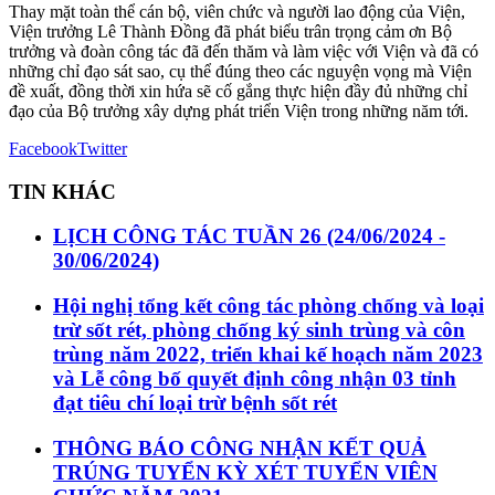
Thay mặt toàn thể cán bộ, viên chức và người lao động của Viện,
Viện trưởng Lê Thành Đồng đã phát biểu trân trọng cảm ơn Bộ
trưởng và đoàn công tác đã đến thăm và làm việc với Viện và đã có
những chỉ đạo sát sao, cụ thể đúng theo các nguyện vọng mà Viện
đề xuất, đồng thời xin hứa sẽ cố gắng thực hiện đầy đủ những chỉ
đạo của Bộ trưởng xây dựng phát triển Viện trong những năm tới.
Facebook
Twitter
TIN KHÁC
LỊCH CÔNG TÁC TUẦN 26 (24/06/2024 -
30/06/2024)
Hội nghị tổng kết công tác phòng chống và loại
trừ sốt rét, phòng chống ký sinh trùng và côn
trùng năm 2022, triển khai kế hoạch năm 2023
và Lễ công bố quyết định công nhận 03 tỉnh
đạt tiêu chí loại trừ bệnh sốt rét
THÔNG BÁO CÔNG NHẬN KẾT QUẢ
TRÚNG TUYỂN KỲ XÉT TUYỂN VIÊN