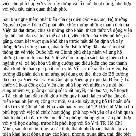
việc cho phù hợp với việc xây dựng và tổ chức hoạt động, phù hợp
với yêu cầu cảnh quan thành phố.
Sau khi nghe thêm phát biểu của đại diện các Vụ/Cục, Bộ trưởng
Nguyễn Quốc Triệu đã phát biểu chúc mừng những thành tích mà
Viện đã đạt được, chia sẻ những khó khăn, thách thức và động viên
tập thể lãnh đạo và toàn thể cán bộ, viên chức của Viện nỗ lực, cố
gắng, đoàn kết vượt qua khó khăn trước mắt để ổn định và xây
dựng đơn vị vững mạnh, phát triển. Bộ trưởng đã chia sẻ một số
thông tin về việc Quốc hội và Chính phủ chấp nhận và ủng hộ
những tham mưu của Bộ Y tế về đầu tư ngân sách tăng thêm cho
ngành y tế, xã hội hóa và tăng cường tạo điều kiện cho các thành
phần kinh tế tham gia phát triển y tế. Về các đề xuất của Viện, Bộ
trưởng đã phân tích tỉ mỉ từng nội dung cụ thể, theo đó Bộ trưởng
đã chỉ đạo Viện và các Vụ/ Cục giúp Viện quy định lại Điều lệ Tổ
chức và hoạt động của Viện cho phù hợp với nhiệm vụ mới, bổ
sung nhiệm vụ phòng chống sốt xuất huyết; chỉ đạo Vụ Kế hoạch
- Tài chính làm đầu mối giúp Viện quy hoạch lại cơ sở hạ tầng để
triển khai nhiệm vụ công tác mới, sau khi xây dựng bố trí hoán đổi
lại vị trí với Chi nhánh Nhà xuất bản y học tại TP. Hồ Chí Minh cho
phù hợp với việc tổ chức hoạt động, phù hợp với yêu cầu cảnh quan
thành phố; chỉ đạo Viện làm đề án phòng chống giun, sán phối hợp
với y tế học đường, trước hết phối hợp với Sở Y tế TP. Hồ Chí
Minh, sau đó nhân rộng ra các tỉnh, thành phố khác; thành lập và
triển khai hoạt động ngay các khoa, phòng, trung tâm, trại, đặc biệt