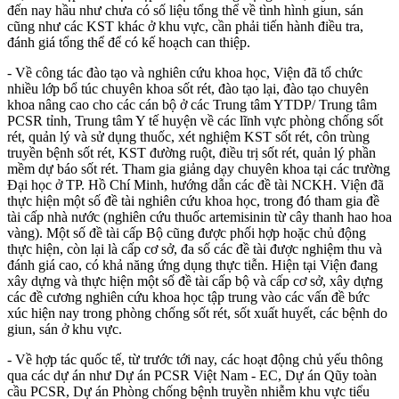
đến nay hầu như chưa có số liệu tổng thể về tình hình giun, sán
cũng như các KST khác ở khu vực, cần phải tiến hành điều tra,
đánh giá tổng thể để có kế hoạch can thiệp.
- Về công tác đào tạo và nghiên cứu khoa học, Viện đã tổ chức
nhiều lớp bổ túc chuyên khoa sốt rét, đào tạo lại, đào tạo chuyên
khoa nâng cao cho các cán bộ ở các Trung tâm YTDP/ Trung tâm
PCSR tỉnh, Trung tâm Y tế huyện về các lĩnh vực phòng chống sốt
rét, quản lý và sử dụng thuốc, xét nghiệm KST sốt rét, côn trùng
truyền bệnh sốt rét, KST đường ruột, điều trị sốt rét, quản lý phần
mềm dự báo sốt rét. Tham gia giảng dạy chuyên khoa tại các trường
Đại học ở TP. Hồ Chí Minh, hướng dẫn các đề tài NCKH. Viện đã
thực hiện một số đề tài nghiên cứu khoa học, trong đó tham gia đề
tài cấp nhà nước (nghiên cứu thuốc artemisinin từ cây thanh hao hoa
vàng). Một số đề tài cấp Bộ cũng được phối hợp hoặc chủ động
thực hiện, còn lại là cấp cơ sở, đa số các đề tài được nghiệm thu và
đánh giá cao, có khả năng ứng dụng thực tiễn. Hiện tại Viện đang
xây dựng và thực hiện một số đề tài cấp bộ và cấp cơ sở, xây dựng
các đề cương nghiên cứu khoa học tập trung vào các vấn đề bức
xúc hiện nay trong phòng chống sốt rét, sốt xuất huyết, các bệnh do
giun, sán ở khu vực.
- Về hợp tác quốc tế, từ trước tới nay, các hoạt động chủ yếu thông
qua các dự án như Dự án PCSR Việt Nam - EC, Dự án Qũy toàn
cầu PCSR, Dự án Phòng chống bệnh truyền nhiễm khu vực tiểu