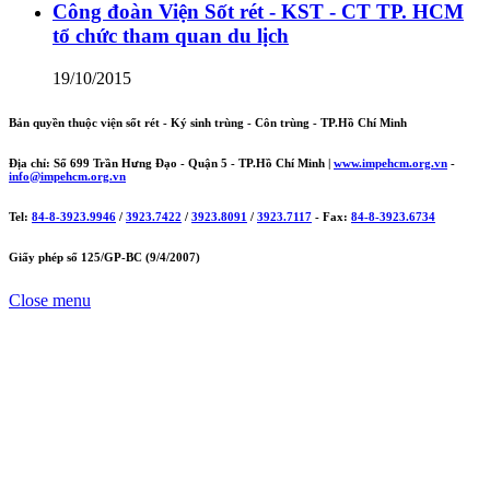
Công đoàn Viện Sốt rét - KST - CT TP. HCM
tổ chức tham quan du lịch
19/10/2015
Bản quyền thuộc viện sốt rét - Ký sinh trùng - Côn trùng - TP.Hồ Chí Minh
Địa chỉ: Số 699 Trần Hưng Đạo - Quận 5 - TP.Hồ Chí Minh |
www.impehcm.org.vn
-
info@impehcm.org.vn
Tel:
84-8-3923.9946
/
3923.7422
/
3923.8091
/
3923.7117
- Fax:
84-8-3923.6734
Giấy phép số 125/GP-BC (9/4/2007)
Close menu