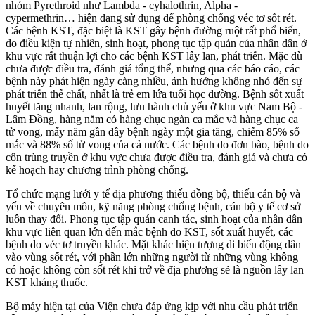
nhóm Pyrethroid như Lambda - cyhalothrin, Alpha -
cypermethrin… hiện đang sử dụng để phòng chống véc tơ sốt rét.
Các bệnh KST, đặc biệt là KST gây bệnh đường ruột rất phổ biến,
do điều kiện tự nhiên, sinh hoạt, phong tục tập quán của nhân dân ở
khu vực rất thuận lợi cho các bệnh KST lây lan, phát triển. Mặc dù
chưa được điều tra, đánh giá tổng thể, nhưng qua các báo cáo, các
bệnh này phát hiện ngày càng nhiều, ảnh hưởng không nhỏ đến sự
phát triển thể chất, nhất là trẻ em lứa tuổi học đường. Bệnh sốt xuất
huyết tăng nhanh, lan rộng, lưu hành chủ yếu ở khu vực Nam Bộ -
Lâm Đồng, hàng năm có hàng chục ngàn ca mắc và hàng chục ca
tử vong, mấy năm gần đây bệnh ngày một gia tăng, chiếm 85% số
mắc và 88% số tử vong của cả nước. Các bệnh do đơn bào, bệnh do
côn trùng truyền ở khu vực chưa được điều tra, đánh giá và chưa có
kế hoạch hay chương trình phòng chống.
Tổ chức mạng lưới y tế địa phương thiếu đồng bộ, thiếu cán bộ và
yếu về chuyên môn, kỹ năng phòng chống bệnh, cán bộ y tế cơ sở
luôn thay đổi. Phong tục tập quán canh tác, sinh hoạt của nhân dân
khu vực liên quan lớn đến mắc bệnh do KST, sốt xuất huyết, các
bệnh do véc tơ truyền khác. Mặt khác hiện tượng di biến động dân
vào vùng sốt rét, với phần lớn những người từ những vùng không
có hoặc không còn sốt rét khi trở về địa phương sẽ là nguồn lây lan
KST kháng thuốc.
Bộ máy hiện tại của Viện chưa đáp ứng kịp với nhu cầu phát triển