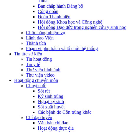
Thuật
Ban chấp hành Đảng bộ
Công đoàn
Đoàn Thanh niên
Hội đồng Khoa học và Công nghệ
Hội đồng Đạo đức trong nghiên cứu y sinh học
Chức năng nhiệm vụ
Lãnh đạo Viện
Thành tích
Phạm vi phụ trách và tổ chức hệ thống
Tin tức sự kiện
Tin hoạt động
Tin y tế
Thư viện hình ảnh
Thư viện video
Hoạt động chuyên môn
Chuyên đề
Sốt rét
Ký sinh trùng
Ngoại ký sinh
Sốt xuất huyết
Các bệnh do Côn trùng khác
Chỉ đạo tuyến
Văn bản chỉ đạo
Hoạt động thực địa