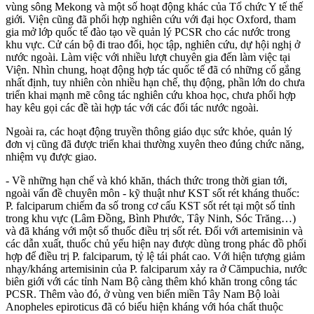
vùng sông Mekong và một số hoạt động khác của Tổ chức Y tế thế
giới. Viện cũng đã phối hợp nghiên cứu với đại học Oxford, tham
gia mở lớp quốc tế đào tạo về quản lý PCSR cho các nước trong
khu vực. Cử cán bộ đi trao đổi, học tập, nghiên cứu, dự hội nghị ở
nước ngoài. Làm việc với nhiều lượt chuyên gia đến làm việc tại
Viện. Nhìn chung, hoạt động hợp tác quốc tế đã có những cố gắng
nhất định, tuy nhiên còn nhiều hạn chế, thụ động, phần lớn do chưa
triển khai mạnh mẽ công tác nghiên cứu khoa học, chưa phối hợp
hay kêu gọi các đề tài hợp tác với các đối tác nước ngoài.
Ngoài ra, các hoạt động truyền thông giáo dục sức khỏe, quản lý
đơn vị cũng đã được triển khai thường xuyên theo đúng chức năng,
nhiệm vụ được giao.
- Về những hạn chế và khó khăn, thách thức trong thời gian tới,
ngoài vấn đề chuyên môn - kỹ thuật như KST sốt rét kháng thuốc:
P. falciparum chiếm đa số trong cơ cấu KST sốt rét tại một số tỉnh
trong khu vực (Lâm Đồng, Bình Phước, Tây Ninh, Sóc Trăng…)
và đã kháng với một số thuốc điều trị sốt rét. Đối với artemisinin và
các dẫn xuất, thuốc chủ yếu hiện nay được dùng trong phác đồ phối
hợp để điều trị P. falciparum, tỷ lệ tái phát cao. Với hiện tượng giảm
nhạy/kháng artemisinin của P. falciparum xảy ra ở Cămpuchia, nước
biên giới với các tỉnh Nam Bộ càng thêm khó khăn trong công tác
PCSR. Thêm vào đó, ở vùng ven biển miền Tây Nam Bộ loài
Anopheles epiroticus đã có biểu hiện kháng với hóa chất thuộc