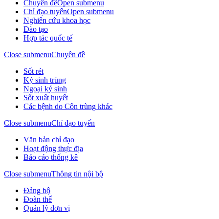
Chuyên đề
Open submenu
Chỉ đạo tuyến
Open submenu
Nghiên cứu khoa học
Đào tạo
Hợp tác quốc tế
Close submenu
Chuyên đề
Sốt rét
Ký sinh trùng
Ngoại ký sinh
Sốt xuất huyết
Các bệnh do Côn trùng khác
Close submenu
Chỉ đạo tuyến
Văn bản chỉ đạo
Hoạt động thực địa
Báo cáo thống kê
Close submenu
Thông tin nội bộ
Đảng bộ
Đoàn thể
Quản lý đơn vị