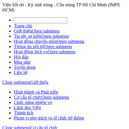
Viện Sốt rét - Ký sinh trùng - Côn trùng TP Hồ Chí Minh (IMPE
HCM)
Trang chủ
Giới thiệu
Open submenu
Tin tức sự kiện
Open submenu
Hoạt động chuyên môn
Open submenu
Thông tin nội bộ
Open submenu
Hoạt động dịch vụ
Open submenu
Hỏi đáp
Mua sắm
Tuyển dụng
Liên hệ
Close submenu
Giới thiệu
Hình thành và Phát triển
Cơ cấu tổ chức
Open submenu
Chức năng nhiệm vụ
Lãnh đạo Viện
Thành tích
Phạm vi phụ trách và tổ chức hệ thống
Close submenu
Cơ cấu tổ chức