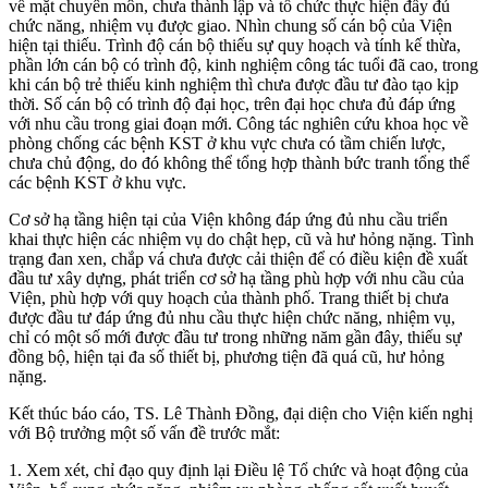
về mặt chuyên môn, chưa thành lập và tổ chức thực hiện đầy đủ
chức năng, nhiệm vụ được giao. Nhìn chung số cán bộ của Viện
hiện tại thiếu. Trình độ cán bộ thiếu sự quy hoạch và tính kế thừa,
phần lớn cán bộ có trình độ, kinh nghiệm công tác tuổi đã cao, trong
khi cán bộ trẻ thiếu kinh nghiệm thì chưa được đầu tư đào tạo kịp
thời. Số cán bộ có trình độ đại học, trên đại học chưa đủ đáp ứng
với nhu cầu trong giai đoạn mới. Công tác nghiên cứu khoa học về
phòng chống các bệnh KST ở khu vực chưa có tầm chiến lược,
chưa chủ động, do đó không thể tổng hợp thành bức tranh tổng thể
các bệnh KST ở khu vực.
Cơ sở hạ tầng hiện tại của Viện không đáp ứng đủ nhu cầu triển
khai thực hiện các nhiệm vụ do chật hẹp, cũ và hư hỏng nặng. Tình
trạng đan xen, chắp vá chưa được cải thiện để có điều kiện đề xuất
đầu tư xây dựng, phát triển cơ sở hạ tầng phù hợp với nhu cầu của
Viện, phù hợp với quy hoạch của thành phố. Trang thiết bị chưa
được đầu tư đáp ứng đủ nhu cầu thực hiện chức năng, nhiệm vụ,
chỉ có một số mới được đầu tư trong những năm gần đây, thiếu sự
đồng bộ, hiện tại đa số thiết bị, phương tiện đã quá cũ, hư hỏng
nặng.
Kết thúc báo cáo, TS. Lê Thành Đồng, đại diện cho Viện kiến nghị
với Bộ trưởng một số vấn đề trước mắt:
1. Xem xét, chỉ đạo quy định lại Điều lệ Tổ chức và hoạt động của