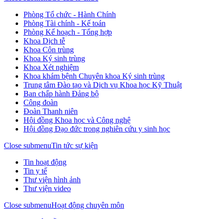
Phòng Tổ chức - Hành Chính
Phòng Tài chính - Kế toán
Phòng Kế hoạch - Tổng hợp
Khoa Dịch tễ
Khoa Côn trùng
Khoa Ký sinh trùng
Khoa Xét nghiệm
Khoa khám bệnh Chuyên khoa Ký sinh trùng
Trung tâm Đào tạo và Dịch vụ Khoa học Kỹ Thuật
Ban chấp hành Đảng bộ
Công đoàn
Đoàn Thanh niên
Hội đồng Khoa học và Công nghệ
Hội đồng Đạo đức trong nghiên cứu y sinh học
Close submenu
Tin tức sự kiện
Tin hoạt động
Tin y tế
Thư viện hình ảnh
Thư viện video
Close submenu
Hoạt động chuyên môn