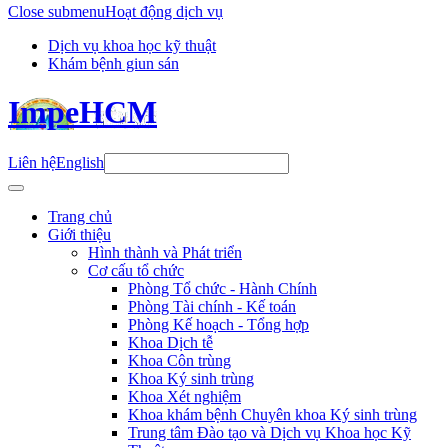
Close submenu
Hoạt động dịch vụ
Dịch vụ khoa học kỹ thuật
Khám bệnh giun sán
ImpeHCM
Liên hệ
English
Trang chủ
Giới thiệu
Hình thành và Phát triển
Cơ cấu tổ chức
Phòng Tổ chức - Hành Chính
Phòng Tài chính - Kế toán
Phòng Kế hoạch - Tổng hợp
Khoa Dịch tễ
Khoa Côn trùng
Khoa Ký sinh trùng
Khoa Xét nghiệm
Khoa khám bệnh Chuyên khoa Ký sinh trùng
Trung tâm Đào tạo và Dịch vụ Khoa học Kỹ