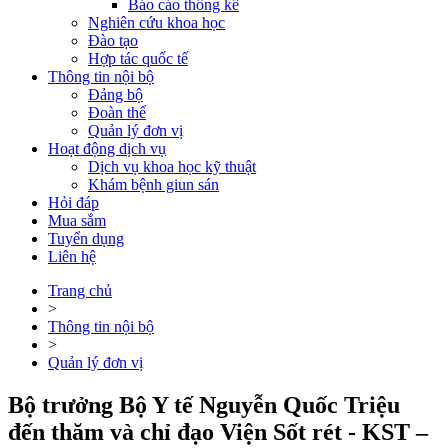
Báo cáo thống kê
Nghiên cứu khoa học
Đào tạo
Hợp tác quốc tế
Thông tin nội bộ
Đảng bộ
Đoàn thể
Quản lý đơn vị
Hoạt động dịch vụ
Dịch vụ khoa học kỹ thuật
Khám bệnh giun sán
Hỏi đáp
Mua sắm
Tuyển dụng
Liên hệ
Trang chủ
>
Thông tin nội bộ
>
Quản lý đơn vị
Bộ trưởng Bộ Y tế Nguyễn Quốc Triệu
đến thăm và chỉ đạo Viện Sốt rét - KST –