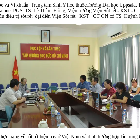
c và Vi khuẩn, Trung tâm Sinh Y học thuộcTrường Đại học Uppsala, 
oa học. PGS. TS. Lê Thành Đồng, Viện trưởng Viện Sốt rét - KST - CT 
iều trị sốt rét, đại diện Viện Sốt rét - KST - CT QN có TS. Huỳnh
 trạng về sốt rét hiện nay ở Việt Nam và định hướng hợp tác trong t