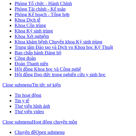
Phòng Tổ chức - Hành Chính
Phòng Tài chính - Kế toán
Phòng Kế hoạch - Tổng hợp
Khoa Dịch tễ
Khoa Côn trùng
Khoa Ký sinh trùng
Khoa Xét nghiệm
Khoa khám bệnh Chuyên khoa Ký sinh trùng
Trung tâm Đào tạo và Dịch vụ Khoa học Kỹ Thuật
Ban chấp hành Đảng bộ
Công đoàn
Đoàn Thanh niên
Hội đồng Khoa học và Công nghệ
Hội đồng Đạo đức trong nghiên cứu y sinh học
Close submenu
Tin tức sự kiện
Tin hoạt động
Tin y tế
Thư viện hình ảnh
Thư viện video
Close submenu
Hoạt động chuyên môn
Chuyên đề
Open submenu