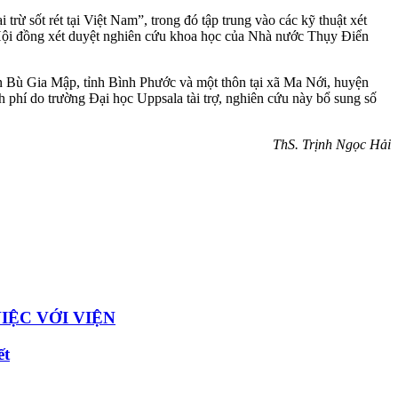
trừ sốt rét tại Việt Nam”, trong đó tập trung vào các kỹ thuật xét
h Hội đồng xét duyệt nghiên cứu khoa học của Nhà nước Thụy Điển
uyện Bù Gia Mập, tỉnh Bình Phước và một thôn tại xã Ma Nới, huyện
phí do trường Đại học Uppsala tài trợ, nghiên cứu này bổ sung số
ThS. Trịnh Ngọc Hải
IỆC VỚI VIỆN
ết