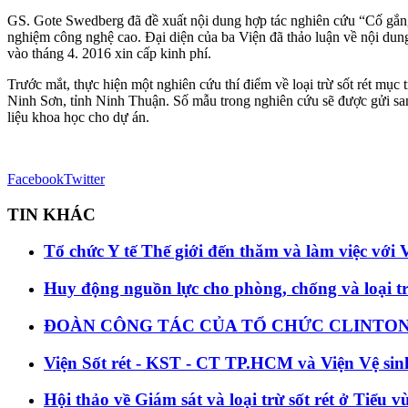
GS. Gote Swedberg đã đề xuất nội dung hợp tác nghiên cứu “Cố gắng làm
nghiệm công nghệ cao. Đại diện của ba Viện đã thảo luận về nội du
vào tháng 4. 2016 xin cấp kinh phí.
Trước mắt, thực hiện một nghiên cứu thí điểm về loại trừ sốt rét mụ
Ninh Sơn, tỉnh Ninh Thuận. Số mẫu trong nghiên cứu sẽ được gửi sa
liệu khoa học cho dự án.
Facebook
Twitter
TIN KHÁC
Tổ chức Y tế Thế giới đến thăm và làm việc với 
Huy động nguồn lực cho phòng, chống và loại tr
ĐOÀN CÔNG TÁC CỦA TỔ CHỨC CLINTON 
Viện Sốt rét - KST - CT TP.HCM và Viện Vệ sinh
Hội thảo về Giám sát và loại trừ sốt rét ở Tiể