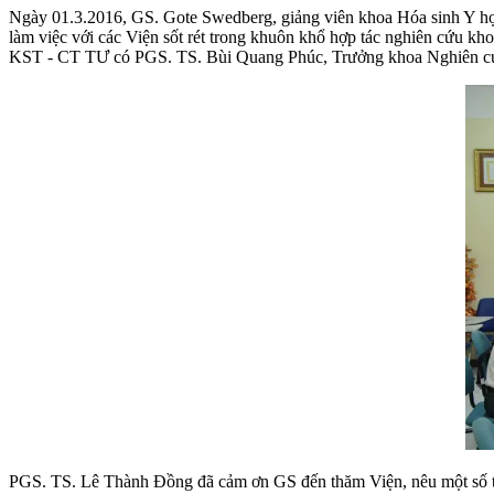
Ngày 01.3.2016, GS. Gote Swedberg, giảng viên khoa Hóa sinh Y họ
làm việc với các Viện sốt rét trong khuôn khổ hợp tác nghiên cứu kh
KST - CT TƯ có PGS. TS. Bùi Quang Phúc, Trưởng khoa Nghiên cứu đ
PGS. TS. Lê Thành Đồng đã cảm ơn GS đến thăm Viện, nêu một số thực