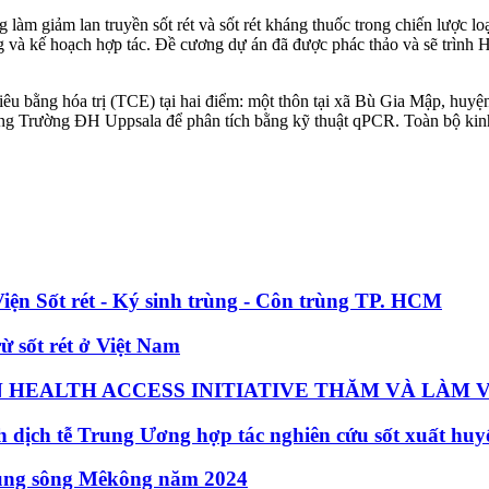
 giảm lan truyền sốt rét và sốt rét kháng thuốc trong chiến lược loại 
ng và kế hoạch hợp tác. Đề cương dự án đã được phác thảo và sẽ trìn
c tiêu bằng hóa trị (TCE) tại hai điểm: một thôn tại xã Bù Gia Mập, h
ng Trường ĐH Uppsala để phân tích bằng kỹ thuật qPCR. Toàn bộ kinh 
Viện Sốt rét - Ký sinh trùng - Côn trùng TP. HCM
ừ sốt rét ở Việt Nam
HEALTH ACCESS INITIATIVE THĂM VÀ LÀM V
 dịch tễ Trung Ương hợp tác nghiên cứu sốt xuất huy
u vùng sông Mêkông năm 2024