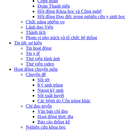
Công đoàn
Đoàn Thanh niên
Hội đồng Khoa học và Công nghệ
Hội đồng Đạo đức trong nghiên cứu y sinh học
Chức năng nhiệm vụ
Lãnh đạo Viện
Thành tích
Phạm vi phụ trách và tổ chức hệ thống
Tin tức sự kiện
Tin hoạt động
Tin y tế
Thư viện hình ảnh
Thư viện video
Hoạt động chuyên môn
Chuyên đề
Sốt rét
Ký sinh trùng
Ngoại ký sinh
Sốt xuất huyết
Các bệnh do Côn trùng khác
Chỉ đạo tuyến
Văn bản chỉ đạo
Hoạt động thực địa
Báo cáo thống kê
Nghiên cứu khoa học