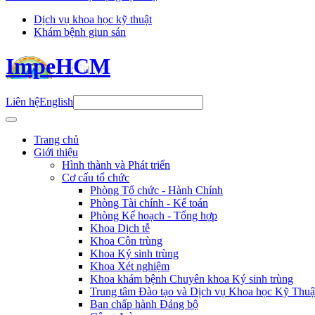
Dịch vụ khoa học kỹ thuật
Khám bệnh giun sán
ImpeHCM
Liên hệ
English
Trang chủ
Giới thiệu
Hình thành và Phát triển
Cơ cấu tổ chức
Phòng Tổ chức - Hành Chính
Phòng Tài chính - Kế toán
Phòng Kế hoạch - Tổng hợp
Khoa Dịch tễ
Khoa Côn trùng
Khoa Ký sinh trùng
Khoa Xét nghiệm
Khoa khám bệnh Chuyên khoa Ký sinh trùng
Trung tâm Đào tạo và Dịch vụ Khoa học Kỹ Thuậ
Ban chấp hành Đảng bộ