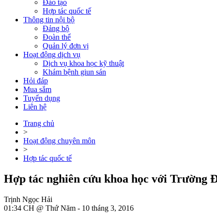
Đào tạo
Hợp tác quốc tế
Thông tin nội bộ
Đảng bộ
Đoàn thể
Quản lý đơn vị
Hoạt động dịch vụ
Dịch vụ khoa học kỹ thuật
Khám bệnh giun sán
Hỏi đáp
Mua sắm
Tuyển dụng
Liên hệ
Trang chủ
>
Hoạt động chuyên môn
>
Hợp tác quốc tế
Hợp tác nghiên cứu khoa học với Trường 
Trịnh Ngọc Hải
01:34 CH @ Thứ Năm - 10 tháng 3, 2016