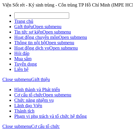
Viện Sốt rét - Ký sinh trùng - Côn trùng TP Hồ Chí Minh (IMPE H
Trang chủ
Giới thiệu
Open submenu
Tin tức sự kiện
Open submenu
Hoạt động chuyên môn
Open submenu
Thông tin nội bộ
Open submenu
Hoạt động dịch vụ
Open submenu
Hỏi đáp
Mua sắm
Tuyển dụng
Liên hệ
Close submenu
Giới thiệu
Hình thành và Phát triển
Cơ cấu tổ chức
Open submenu
Chức năng nhiệm vụ
Lãnh đạo Viện
Thành tích
Phạm vi phụ trách và tổ chức hệ thống
Close submenu
Cơ cấu tổ chức