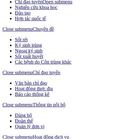
Chỉ đạo tuyến
Open submenu
Nghiên cứu khoa học
Đào tạo
Hợp tác quốc tế
Close submenu
Chuyên đề
Sốt rét
Ký sinh trùng
Ngoại ký sinh
Sốt xuất huyết
Các bệnh do Côn trùng khác
Close submenu
Chỉ đạo tuyến
Văn bản chỉ đạo
Hoạt động thực địa
Báo cáo thống kê
Close submenu
Thông tin nội bộ
Đảng bộ
Đoàn thể
Quản lý đơn vị
Close submenu
Hoạt động dịch vụ