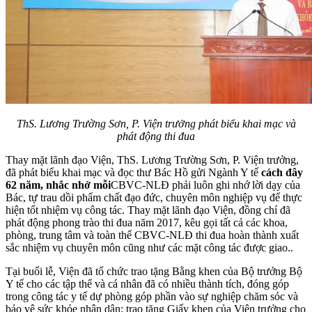
ThS. Lương Trường Sơn, P. Viện trưởng phát biểu khai mạc và
phát động thi đua
Thay mặt lãnh đạo Viện, ThS. Lương Trường Sơn, P. Viện trưởng,
đã phát biểu khai mạc và đọc thư Bác Hồ gửi Ngành Y tế
cách đây
62 năm, nhắc nhở mỗi
CBVC-NLĐ phải luôn ghi nhớ lời dạy của
Bác, tự trau dồi phẩm chất đạo đức, chuyên môn nghiệp vụ để thực
hiện tốt nhiệm vụ công tác. Thay mặt lãnh đạo Viện, đồng chí đã
phát động phong trào thi đua năm 2017, kêu gọi tất cả các khoa,
phòng, trung tâm và toàn thể CBVC-NLĐ thi đua hoàn thành xuất
sắc nhiệm vụ chuyên môn cũng như các mặt công tác được giao..
Tại buổi lễ, Viện đã tổ chức trao tặng Bằng khen của Bộ trưởng Bộ
Y tế cho các tập thể và cá nhân đã có nhiều thành tích, đóng góp
trong công tác y tế dự phòng góp phần vào sự nghiệp chăm sóc và
bảo vệ sức khỏe nhân dân; trao tặng Giấy khen của Viện trưởng cho