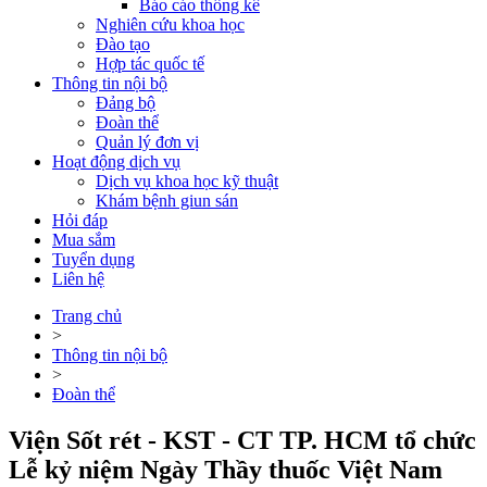
Báo cáo thống kê
Nghiên cứu khoa học
Đào tạo
Hợp tác quốc tế
Thông tin nội bộ
Đảng bộ
Đoàn thể
Quản lý đơn vị
Hoạt động dịch vụ
Dịch vụ khoa học kỹ thuật
Khám bệnh giun sán
Hỏi đáp
Mua sắm
Tuyển dụng
Liên hệ
Trang chủ
>
Thông tin nội bộ
>
Đoàn thể
Viện Sốt rét - KST - CT TP. HCM tổ chức
Lễ kỷ niệm Ngày Thầy thuốc Việt Nam