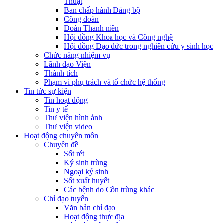
Thuật
Ban chấp hành Đảng bộ
Công đoàn
Đoàn Thanh niên
Hội đồng Khoa học và Công nghệ
Hội đồng Đạo đức trong nghiên cứu y sinh học
Chức năng nhiệm vụ
Lãnh đạo Viện
Thành tích
Phạm vi phụ trách và tổ chức hệ thống
Tin tức sự kiện
Tin hoạt động
Tin y tế
Thư viện hình ảnh
Thư viện video
Hoạt động chuyên môn
Chuyên đề
Sốt rét
Ký sinh trùng
Ngoại ký sinh
Sốt xuất huyết
Các bệnh do Côn trùng khác
Chỉ đạo tuyến
Văn bản chỉ đạo
Hoạt động thực địa