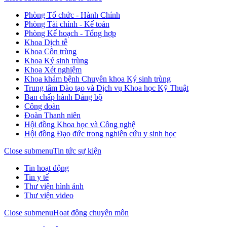
Phòng Tổ chức - Hành Chính
Phòng Tài chính - Kế toán
Phòng Kế hoạch - Tổng hợp
Khoa Dịch tễ
Khoa Côn trùng
Khoa Ký sinh trùng
Khoa Xét nghiệm
Khoa khám bệnh Chuyên khoa Ký sinh trùng
Trung tâm Đào tạo và Dịch vụ Khoa học Kỹ Thuật
Ban chấp hành Đảng bộ
Công đoàn
Đoàn Thanh niên
Hội đồng Khoa học và Công nghệ
Hội đồng Đạo đức trong nghiên cứu y sinh học
Close submenu
Tin tức sự kiện
Tin hoạt động
Tin y tế
Thư viện hình ảnh
Thư viện video
Close submenu
Hoạt động chuyên môn