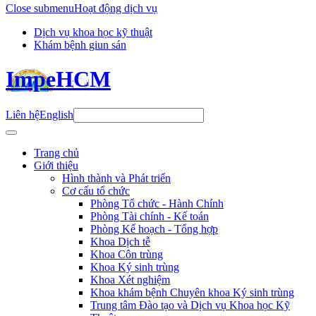
Close submenu
Hoạt động dịch vụ
Dịch vụ khoa học kỹ thuật
Khám bệnh giun sán
ImpeHCM
Liên hệ
English
Trang chủ
Giới thiệu
Hình thành và Phát triển
Cơ cấu tổ chức
Phòng Tổ chức - Hành Chính
Phòng Tài chính - Kế toán
Phòng Kế hoạch - Tổng hợp
Khoa Dịch tễ
Khoa Côn trùng
Khoa Ký sinh trùng
Khoa Xét nghiệm
Khoa khám bệnh Chuyên khoa Ký sinh trùng
Trung tâm Đào tạo và Dịch vụ Khoa học Kỹ