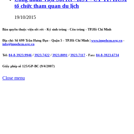
tổ chức tham quan du lịch
19/10/2015
Bản quyền thuộc viện sốt rét - Ký sinh trùng - Côn trùng - TP.Hồ Chí Minh
Địa chỉ: Số 699 Trần Hưng Đạo - Quận 5 - TP.Hồ Chí Minh |
www.impehcm.org.vn
-
info@impehcm.org.vn
Tel:
84-8-3923.9946
/
3923.7422
/
3923.8091
/
3923.7117
- Fax:
84-8-3923.6734
Giấy phép số 125/GP-BC (9/4/2007)
Close menu