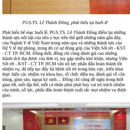
PGS.TS. Lê Thành Đồng, phát biểu tại buổi lễ
Phát biểu bế mạc buổi lễ, PGS.TS. Lê Thành Đồng điểm lại những
thành tựu nổi bật của nền y học trên thế giới những năm gần đây,
của Ngành Y tế Việt Nam trong năm qua và những thành tựu của
Hệ Y tế dự phòng, trong đó có sự đóng góp của Viện Sốt rét - KST
- CT TP. HCM. Đồng thời, đồng chí cũng đánh giá cao những
thành tích đạt được của đơn vị, tuy gặp nhiều khó khăn, nhưng Viện
Sốt rét - KST - CT TP. HCM vẫn nỗ lực phân đấu hoàn thành tốt
nhiệm vụ, đã tiếp tục đẩy lùi bệnh sốt rét trong khu vực, triển khai
thực hiện các nhiệm vụ khoa học, tổ chức điều tra, đánh giá về côn
trùng, giun sán, ngoại ký sinh… Đồng chí cũng đề nghị trong thời
gian tới, mỗi tập thể, mỗi cá nhân phải phát huy vai trò trách nhiệm
của mình, nỗ lực, phấn đấu hoàn thành xuất sắc mọi nhiệm vụ được
giao.