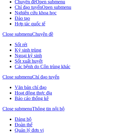
Chuyên đề
Open submenu
Chỉ đạo tuyến
Open submenu
Nghiên cứu khoa học
Đào tạo
Hợp tác quốc tế
Close submenu
Chuyên đề
Sốt rét
Ký sinh trùng
Ngoại ký sinh
Sốt xuất huyết
Các bệnh do Côn trùng khác
Close submenu
Chỉ đạo tuyến
Văn bản chỉ đạo
Hoạt động thực địa
Báo cáo thống kê
Close submenu
Thông tin nội bộ
Đảng bộ
Đoàn thể
Quản lý đơn vị