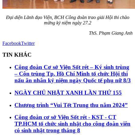
Đại diện Lãnh đạo Viện, BCH Công đoàn trao giải Hội thi chào
mừng kỷ niệm ngày 27.2
ThS. Phạm Giang Anh
Facebook
Twitter
TIN KHÁC
Công đoàn Cơ sở Viện Sốt rét – Ký sinh trùng
– Côn trùng Tp. Hồ Chí Minh tổ chức Hội thi
nấu ăn nhân kỷ niệm ngày Quốc tế phụ nữ 8/3
NGÀY CHỦ NHẬT XANH LẦN THỨ 155
Chương trình “Vui Tết Trung thu năm 2024”
Công đoàn cơ sở Viện Sốt rét - KST - CT
TP.HCM tổ chức sinh nhật cho công đoàn viên
có sinh nhật trong tháng 8