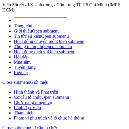
Viện Sốt rét - Ký sinh trùng - Côn trùng TP Hồ Chí Minh (IMPE
HCM)
Trang chủ
Giới thiệu
Open submenu
Tin tức sự kiện
Open submenu
Hoạt động chuyên môn
Open submenu
Thông tin nội bộ
Open submenu
Hoạt động dịch vụ
Open submenu
Hỏi đáp
Mua sắm
Tuyển dụng
Liên hệ
Close submenu
Giới thiệu
Hình thành và Phát triển
Cơ cấu tổ chức
Open submenu
Chức năng nhiệm vụ
Lãnh đạo Viện
Thành tích
Phạm vi phụ trách và tổ chức hệ thống
Close submenu
Cơ cấu tổ chức