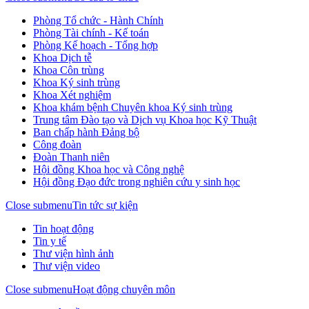
Phòng Tổ chức - Hành Chính
Phòng Tài chính - Kế toán
Phòng Kế hoạch - Tổng hợp
Khoa Dịch tễ
Khoa Côn trùng
Khoa Ký sinh trùng
Khoa Xét nghiệm
Khoa khám bệnh Chuyên khoa Ký sinh trùng
Trung tâm Đào tạo và Dịch vụ Khoa học Kỹ Thuật
Ban chấp hành Đảng bộ
Công đoàn
Đoàn Thanh niên
Hội đồng Khoa học và Công nghệ
Hội đồng Đạo đức trong nghiên cứu y sinh học
Close submenu
Tin tức sự kiện
Tin hoạt động
Tin y tế
Thư viện hình ảnh
Thư viện video
Close submenu
Hoạt động chuyên môn