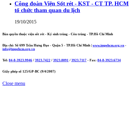
Công đoàn Viện Sốt rét - KST - CT TP. HCM
tổ chức tham quan du lịch
19/10/2015
Bản quyền thuộc viện sốt rét - Ký sinh trùng - Côn trùng - TP.Hồ Chí Minh
Địa chỉ: Số 699 Trần Hưng Đạo - Quận 5 - TP.Hồ Chí Minh |
www.impehcm.org.vn
-
info@impehcm.org.vn
Tel:
84-8-3923.9946
/
3923.7422
/
3923.8091
/
3923.7117
- Fax:
84-8-3923.6734
Giấy phép số 125/GP-BC (9/4/2007)
Close menu