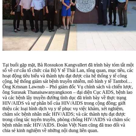
Tại buổi gặp mặt, Bà Rossukon Kangvallert đã trình bày tóm tắt một
số về cơ cấu tổ chức của Bộ Y tế Thái Lan, tổng quan, mục tiêu, các
hoạt động tiêu biểu và thành tựu đạt được của hệ thống y tế công
cộng, hệ thống giám sát bệnh truyền nhiễm, mô hình y tế Tambol…
Ông Krisnan Lawnub – Phó giám đốc Vụ chính sách và chiến lược,
ông Surasak Thanaisawanyangkoon – đại diện Cục AIDS, bệnh lao
và các bệnh lây truyền đường tình dục đã trình bày về thực trạng
HIV/AIDS và sự phân bổ của HIV/AIDS trong cộng đồng; giới
thiệu các loại hình dịch vụ y tế phục vụ việc khám, xét nghiệm,
chăm sóc bệnh nhân mắc HIV/AIDS; và các thành tựu đạt được
trong công tác tuyên truyền, phòng chống HIV/AIDS và chăm sóc
bệnh nhân mắc HIV/AIDS. Đoàn Việt Nam cũng đã trao đổi và
chia sẻ kinh nghiệm về những nội dung liên quan.