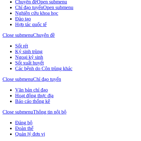
Chuyên đề
Open submenu
Chỉ đạo tuyến
Open submenu
Nghiên cứu khoa học
Đào tạo
Hợp tác quốc tế
Close submenu
Chuyên đề
Sốt rét
Ký sinh trùng
Ngoại ký sinh
Sốt xuất huyết
Các bệnh do Côn trùng khác
Close submenu
Chỉ đạo tuyến
Văn bản chỉ đạo
Hoạt động thực địa
Báo cáo thống kê
Close submenu
Thông tin nội bộ
Đảng bộ
Đoàn thể
Quản lý đơn vị