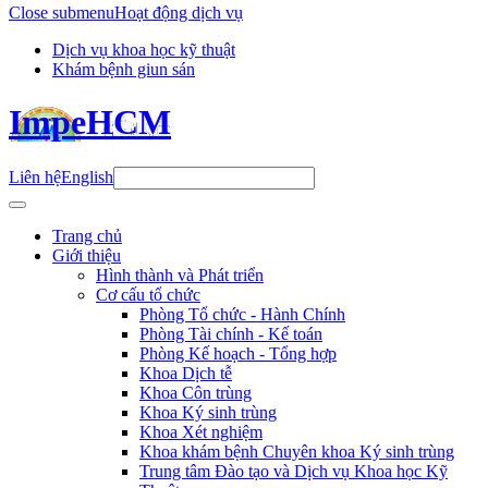
Close submenu
Hoạt động dịch vụ
Dịch vụ khoa học kỹ thuật
Khám bệnh giun sán
ImpeHCM
Liên hệ
English
Trang chủ
Giới thiệu
Hình thành và Phát triển
Cơ cấu tổ chức
Phòng Tổ chức - Hành Chính
Phòng Tài chính - Kế toán
Phòng Kế hoạch - Tổng hợp
Khoa Dịch tễ
Khoa Côn trùng
Khoa Ký sinh trùng
Khoa Xét nghiệm
Khoa khám bệnh Chuyên khoa Ký sinh trùng
Trung tâm Đào tạo và Dịch vụ Khoa học Kỹ