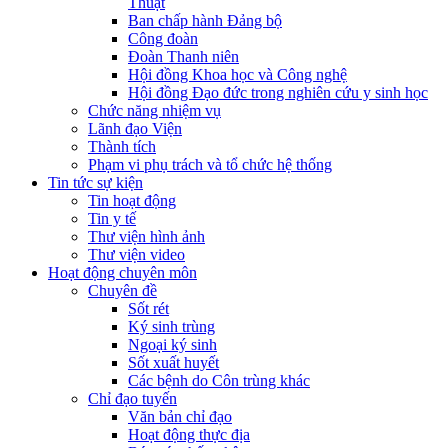
Thuật
Ban chấp hành Đảng bộ
Công đoàn
Đoàn Thanh niên
Hội đồng Khoa học và Công nghệ
Hội đồng Đạo đức trong nghiên cứu y sinh học
Chức năng nhiệm vụ
Lãnh đạo Viện
Thành tích
Phạm vi phụ trách và tổ chức hệ thống
Tin tức sự kiện
Tin hoạt động
Tin y tế
Thư viện hình ảnh
Thư viện video
Hoạt động chuyên môn
Chuyên đề
Sốt rét
Ký sinh trùng
Ngoại ký sinh
Sốt xuất huyết
Các bệnh do Côn trùng khác
Chỉ đạo tuyến
Văn bản chỉ đạo
Hoạt động thực địa