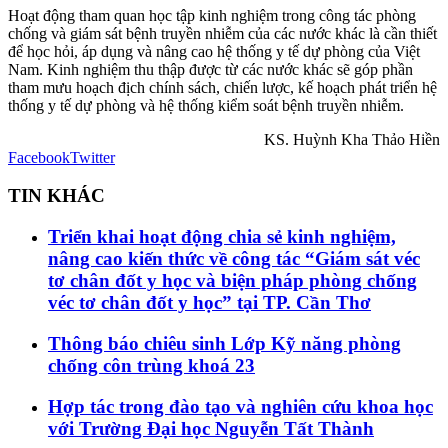
Hoạt động tham quan học tập kinh nghiệm trong công tác phòng
chống và giám sát bệnh truyền nhiễm của các nước khác là cần thiết
để học hỏi, áp dụng và nâng cao hệ thống y tế dự phòng của Việt
Nam. Kinh nghiệm thu thập được từ các nước khác sẽ góp phần
tham mưu hoạch địch chính sách, chiến lược, kế hoạch phát triển hệ
thống y tế dự phòng và hệ thống kiểm soát bệnh truyền nhiễm.
KS. Huỳnh Kha Thảo Hiền
Facebook
Twitter
TIN KHÁC
Triển khai hoạt động chia sẻ kinh nghiệm,
nâng cao kiến thức về công tác “Giám sát véc
tơ chân đốt y học và biện pháp phòng chống
véc tơ chân đốt y học” tại TP. Cần Thơ
Thông báo chiêu sinh Lớp Kỹ năng phòng
chống côn trùng khoá 23
Hợp tác trong đào tạo và nghiên cứu khoa học
với Trường Đại học Nguyễn Tất Thành