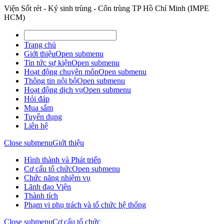
Viện Sốt rét - Ký sinh trùng - Côn trùng TP Hồ Chí Minh (IMPE
HCM)
Trang chủ
Giới thiệu
Open submenu
Tin tức sự kiện
Open submenu
Hoạt động chuyên môn
Open submenu
Thông tin nội bộ
Open submenu
Hoạt động dịch vụ
Open submenu
Hỏi đáp
Mua sắm
Tuyển dụng
Liên hệ
Close submenu
Giới thiệu
Hình thành và Phát triển
Cơ cấu tổ chức
Open submenu
Chức năng nhiệm vụ
Lãnh đạo Viện
Thành tích
Phạm vi phụ trách và tổ chức hệ thống
Close submenu
Cơ cấu tổ chức