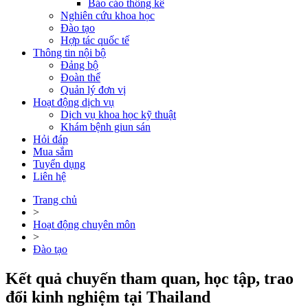
Báo cáo thống kê
Nghiên cứu khoa học
Đào tạo
Hợp tác quốc tế
Thông tin nội bộ
Đảng bộ
Đoàn thể
Quản lý đơn vị
Hoạt động dịch vụ
Dịch vụ khoa học kỹ thuật
Khám bệnh giun sán
Hỏi đáp
Mua sắm
Tuyển dụng
Liên hệ
Trang chủ
>
Hoạt động chuyên môn
>
Đào tạo
Kết quả chuyến tham quan, học tập, trao
đổi kinh nghiệm tại Thailand