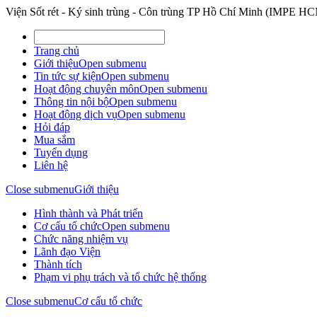
Viện Sốt rét - Ký sinh trùng - Côn trùng TP Hồ Chí Minh (IMPE H
Trang chủ
Giới thiệu
Open submenu
Tin tức sự kiện
Open submenu
Hoạt động chuyên môn
Open submenu
Thông tin nội bộ
Open submenu
Hoạt động dịch vụ
Open submenu
Hỏi đáp
Mua sắm
Tuyển dụng
Liên hệ
Close submenu
Giới thiệu
Hình thành và Phát triển
Cơ cấu tổ chức
Open submenu
Chức năng nhiệm vụ
Lãnh đạo Viện
Thành tích
Phạm vi phụ trách và tổ chức hệ thống
Close submenu
Cơ cấu tổ chức