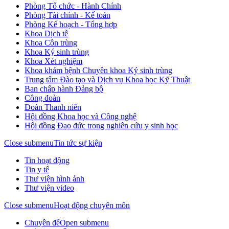
Phòng Tổ chức - Hành Chính
Phòng Tài chính - Kế toán
Phòng Kế hoạch - Tổng hợp
Khoa Dịch tễ
Khoa Côn trùng
Khoa Ký sinh trùng
Khoa Xét nghiệm
Khoa khám bệnh Chuyên khoa Ký sinh trùng
Trung tâm Đào tạo và Dịch vụ Khoa học Kỹ Thuật
Ban chấp hành Đảng bộ
Công đoàn
Đoàn Thanh niên
Hội đồng Khoa học và Công nghệ
Hội đồng Đạo đức trong nghiên cứu y sinh học
Close submenu
Tin tức sự kiện
Tin hoạt động
Tin y tế
Thư viện hình ảnh
Thư viện video
Close submenu
Hoạt động chuyên môn
Chuyên đề
Open submenu