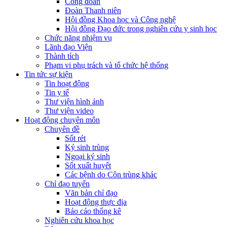
Công đoàn
Đoàn Thanh niên
Hội đồng Khoa học và Công nghệ
Hội đồng Đạo đức trong nghiên cứu y sinh học
Chức năng nhiệm vụ
Lãnh đạo Viện
Thành tích
Phạm vi phụ trách và tổ chức hệ thống
Tin tức sự kiện
Tin hoạt động
Tin y tế
Thư viện hình ảnh
Thư viện video
Hoạt động chuyên môn
Chuyên đề
Sốt rét
Ký sinh trùng
Ngoại ký sinh
Sốt xuất huyết
Các bệnh do Côn trùng khác
Chỉ đạo tuyến
Văn bản chỉ đạo
Hoạt động thực địa
Báo cáo thống kê
Nghiên cứu khoa học