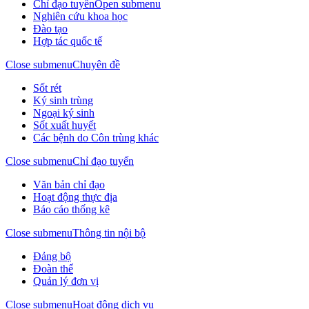
Chỉ đạo tuyến
Open submenu
Nghiên cứu khoa học
Đào tạo
Hợp tác quốc tế
Close submenu
Chuyên đề
Sốt rét
Ký sinh trùng
Ngoại ký sinh
Sốt xuất huyết
Các bệnh do Côn trùng khác
Close submenu
Chỉ đạo tuyến
Văn bản chỉ đạo
Hoạt động thực địa
Báo cáo thống kê
Close submenu
Thông tin nội bộ
Đảng bộ
Đoàn thể
Quản lý đơn vị
Close submenu
Hoạt động dịch vụ