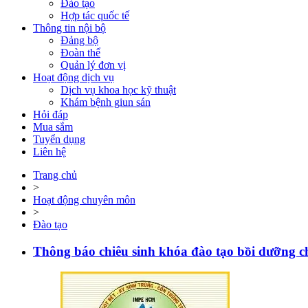
Đào tạo
Hợp tác quốc tế
Thông tin nội bộ
Đảng bộ
Đoàn thể
Quản lý đơn vị
Hoạt động dịch vụ
Dịch vụ khoa học kỹ thuật
Khám bệnh giun sán
Hỏi đáp
Mua sắm
Tuyển dụng
Liên hệ
Trang chủ
>
Hoạt động chuyên môn
>
Đào tạo
Thông báo chiêu sinh khóa đào tạo bồi dưỡng 