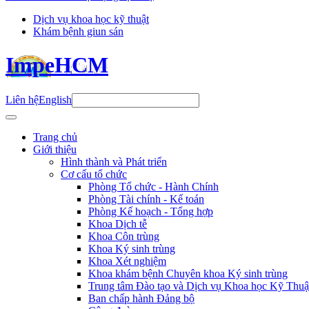
Dịch vụ khoa học kỹ thuật
Khám bệnh giun sán
ImpeHCM
Liên hệ
English
Trang chủ
Giới thiệu
Hình thành và Phát triển
Cơ cấu tổ chức
Phòng Tổ chức - Hành Chính
Phòng Tài chính - Kế toán
Phòng Kế hoạch - Tổng hợp
Khoa Dịch tễ
Khoa Côn trùng
Khoa Ký sinh trùng
Khoa Xét nghiệm
Khoa khám bệnh Chuyên khoa Ký sinh trùng
Trung tâm Đào tạo và Dịch vụ Khoa học Kỹ Thuậ
Ban chấp hành Đảng bộ