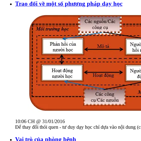
Trao đổi về một số phương pháp dạy học
10:06 CH @ 31/01/2016
Để thay đổi thói quen - tư duy dạy học chỉ dựa vào nội dung (co
Vai trò của phòng bệnh