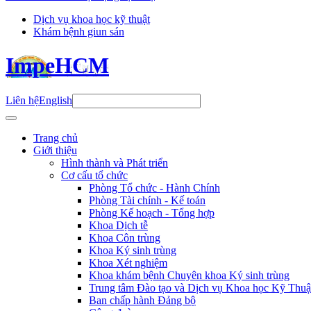
Dịch vụ khoa học kỹ thuật
Khám bệnh giun sán
ImpeHCM
Liên hệ
English
Trang chủ
Giới thiệu
Hình thành và Phát triển
Cơ cấu tổ chức
Phòng Tổ chức - Hành Chính
Phòng Tài chính - Kế toán
Phòng Kế hoạch - Tổng hợp
Khoa Dịch tễ
Khoa Côn trùng
Khoa Ký sinh trùng
Khoa Xét nghiệm
Khoa khám bệnh Chuyên khoa Ký sinh trùng
Trung tâm Đào tạo và Dịch vụ Khoa học Kỹ Thuậ
Ban chấp hành Đảng bộ