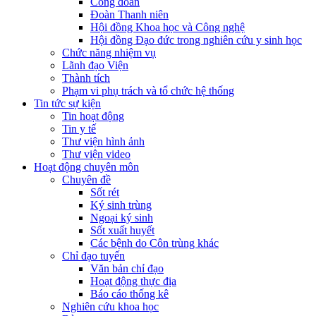
Công đoàn
Đoàn Thanh niên
Hội đồng Khoa học và Công nghệ
Hội đồng Đạo đức trong nghiên cứu y sinh học
Chức năng nhiệm vụ
Lãnh đạo Viện
Thành tích
Phạm vi phụ trách và tổ chức hệ thống
Tin tức sự kiện
Tin hoạt động
Tin y tế
Thư viện hình ảnh
Thư viện video
Hoạt động chuyên môn
Chuyên đề
Sốt rét
Ký sinh trùng
Ngoại ký sinh
Sốt xuất huyết
Các bệnh do Côn trùng khác
Chỉ đạo tuyến
Văn bản chỉ đạo
Hoạt động thực địa
Báo cáo thống kê
Nghiên cứu khoa học