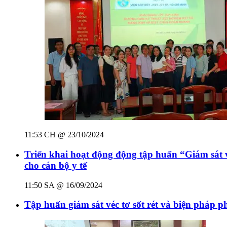
11:53 CH @ 23/10/2024
Triển khai hoạt động động tập huấn “Giám sát v
cho cán bộ y tế
11:50 SA @ 16/09/2024
Tập huấn giám sát véc tơ sốt rét và biện pháp p