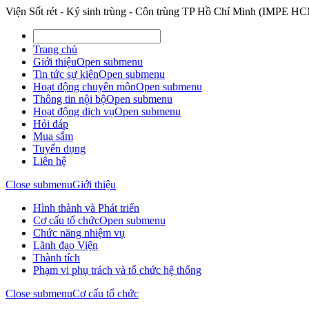
Viện Sốt rét - Ký sinh trùng - Côn trùng TP Hồ Chí Minh (IMPE H
Trang chủ
Giới thiệu
Open submenu
Tin tức sự kiện
Open submenu
Hoạt động chuyên môn
Open submenu
Thông tin nội bộ
Open submenu
Hoạt động dịch vụ
Open submenu
Hỏi đáp
Mua sắm
Tuyển dụng
Liên hệ
Close submenu
Giới thiệu
Hình thành và Phát triển
Cơ cấu tổ chức
Open submenu
Chức năng nhiệm vụ
Lãnh đạo Viện
Thành tích
Phạm vi phụ trách và tổ chức hệ thống
Close submenu
Cơ cấu tổ chức