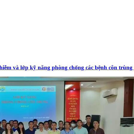
iễm và lớp kỹ năng phòng chống các bệnh côn trùng 