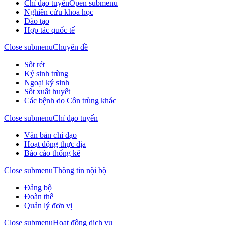
Chỉ đạo tuyến
Open submenu
Nghiên cứu khoa học
Đào tạo
Hợp tác quốc tế
Close submenu
Chuyên đề
Sốt rét
Ký sinh trùng
Ngoại ký sinh
Sốt xuất huyết
Các bệnh do Côn trùng khác
Close submenu
Chỉ đạo tuyến
Văn bản chỉ đạo
Hoạt động thực địa
Báo cáo thống kê
Close submenu
Thông tin nội bộ
Đảng bộ
Đoàn thể
Quản lý đơn vị
Close submenu
Hoạt động dịch vụ