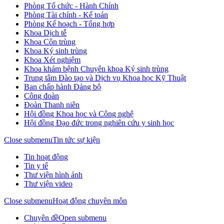
Phòng Tổ chức - Hành Chính
Phòng Tài chính - Kế toán
Phòng Kế hoạch - Tổng hợp
Khoa Dịch tễ
Khoa Côn trùng
Khoa Ký sinh trùng
Khoa Xét nghiệm
Khoa khám bệnh Chuyên khoa Ký sinh trùng
Trung tâm Đào tạo và Dịch vụ Khoa học Kỹ Thuật
Ban chấp hành Đảng bộ
Công đoàn
Đoàn Thanh niên
Hội đồng Khoa học và Công nghệ
Hội đồng Đạo đức trong nghiên cứu y sinh học
Close submenu
Tin tức sự kiện
Tin hoạt động
Tin y tế
Thư viện hình ảnh
Thư viện video
Close submenu
Hoạt động chuyên môn
Chuyên đề
Open submenu