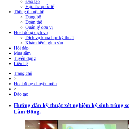
Đào tạo
Hợp tác quốc tế
Thông tin nội bộ
Đảng bộ
Đoàn thể
Quản lý đơn vị
Hoạt động dịch vụ
Dịch vụ khoa học kỹ thuật
Khám bệnh giun sán
Hỏi đáp
Mua sắm
Tuyển dụng
Liên hệ
Trang chủ
>
Hoạt động chuyên môn
>
Đào tạo
Hướng dẫn kỹ thuật xét nghiệm ký sinh trùng sốt
Lâm Đồng.