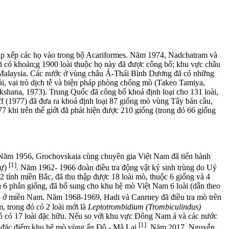
sắp xếp các họ vào trong bộ Acariformes. Năm 1974, Nadchatram và
i có khoản;g 1900 loài thuộc họ này đã được công bố; khu vực châu
à Malaysia. Các nước ở vùng châu Á-Thái Bình Dương đã có những
oài, vai trò dịch tễ và biện pháp phòng chống mò (Takeo Tamiya,
kshana, 1973). Trung Quốc đã công bố khoá định loại cho 131 loài,
f (1977) đã đưa ra khoá định loại 87 giống mò vùng Tây bán cầu,
77 khi trên thế giới đã phát hiện được 210 giống (trong đó 66 giống
Năm 1956, Grochovskaia cùng chuyên gia Việt Nam đã tiến hành
[1]
sự)
. Năm 1962- 1966 đoàn điều tra động vật ký sinh trùng do Uỷ
2 tỉnh miền Bắc, đã thu thập được 18 loài mò, thuộc 6 giống và 4
à 6 phân giống, đã bổ sung cho khu hệ mò Việt Nam 6 loài (dẫn theo
ò ở miền Nam. Năm 1968-1969, Hadi và Canrney đã điều tra mò trên
, trong đó có 2 loài mới là
Leptotrombidium (Trombiculindus)
đó có 17 loài đặc hữu. Nếu so với khu vực Đông Nam á và các nước
[1]
 đặc điểm khu hệ mò vùng ấn Độ - Mã Lai
. Năm 2017, Nguyễn