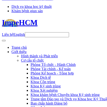
Dịch vụ khoa học kỹ thuật
Khám bệnh giun sán
ImpeHCM
Liên hệ
English
Trang chủ
Giới thiệu
Hình thành và Phát triển
Cơ cấu tổ chức
Phòng Tổ chức - Hành Chính
Phòng Tài chính - Kế toán
Phòng Kế hoạch - Tổng hợp
Khoa Dịch tễ
Khoa Côn trùng
Khoa Ký sinh trùng
Khoa Xét nghiệm
Khoa khám bệnh Chuyên khoa Ký sinh trùng
Trung tâm Đào tạo và Dịch vụ Khoa học Kỹ Thuậ
Ban chấp hành Đảng bộ