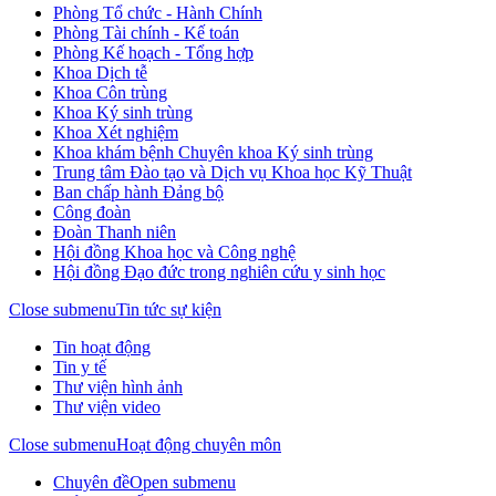
Phòng Tổ chức - Hành Chính
Phòng Tài chính - Kế toán
Phòng Kế hoạch - Tổng hợp
Khoa Dịch tễ
Khoa Côn trùng
Khoa Ký sinh trùng
Khoa Xét nghiệm
Khoa khám bệnh Chuyên khoa Ký sinh trùng
Trung tâm Đào tạo và Dịch vụ Khoa học Kỹ Thuật
Ban chấp hành Đảng bộ
Công đoàn
Đoàn Thanh niên
Hội đồng Khoa học và Công nghệ
Hội đồng Đạo đức trong nghiên cứu y sinh học
Close submenu
Tin tức sự kiện
Tin hoạt động
Tin y tế
Thư viện hình ảnh
Thư viện video
Close submenu
Hoạt động chuyên môn
Chuyên đề
Open submenu