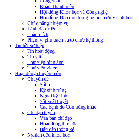
Công đoàn
Đoàn Thanh niên
Hội đồng Khoa học và Công nghệ
Hội đồng Đạo đức trong nghiên cứu y sinh học
Chức năng nhiệm vụ
Lãnh đạo Viện
Thành tích
Phạm vi phụ trách và tổ chức hệ thống
Tin tức sự kiện
Tin hoạt động
Tin y tế
Thư viện hình ảnh
Thư viện video
Hoạt động chuyên môn
Chuyên đề
Sốt rét
Ký sinh trùng
Ngoại ký sinh
Sốt xuất huyết
Các bệnh do Côn trùng khác
Chỉ đạo tuyến
Văn bản chỉ đạo
Hoạt động thực địa
Báo cáo thống kê
Nghiên cứu khoa học