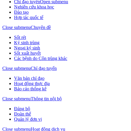
Chỉ đạo tuyến
Open submenu
Nghiên cứu khoa học
Đào tạo
Hợp tác quốc tế
Close submenu
Chuyên đề
Sốt rét
Ký sinh trùng
Ngoại ký sinh
Sốt xuất huyết
Các bệnh do Côn trùng khác
Close submenu
Chỉ đạo tuyến
Văn bản chỉ đạo
Hoạt động thực địa
Báo cáo thống kê
Close submenu
Thông tin nội bộ
Đảng bộ
Đoàn thể
Quản lý đơn vị
Close submenu
Hoạt động dịch vụ